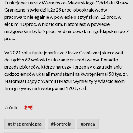
Funkcjonariusze z Warmińsko-Mazurskiego Oddziału Straży
Granicznej stwierdzili, że 29 proc. obcokrajowców
pracowało nielegalnie w powiecie olsztyńskim, 12 proc. w
ełckim, 10 proc. w nidzickim. Natomiast w powiecie
mrągowskim było 9 proc., w działdowskim i gołdapskim po 7
proc.
W 2021 roku funkcjonariusze Straży Granicznej skierowali
do sądów 62 wnioski o ukaranie pracodawców. Ponadto
przedsiębiorców, którzy naruszyli przepisy o zatrudnianiu
cudzoziemców ukarali mandatami na kwotę niemal 50 tys. zł.
Natomiast sądy z Warmii i Mazur wymierzyły właścicielom
firm grzywny na kwotę ponad 170 tys. zł.
Źródło:
#straż graniczna
#kontrola
#praca