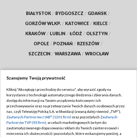
BIAŁYSTOK
/
BYDGOSZCZ
/
GDAŃSK
/
GORZÓW WLKP.
/
KATOWICE
/
KIELCE
/
KRAKÓW
/
LUBLIN
/
ŁÓDŹ
/
OLSZTYN
/
OPOLE
/
POZNAŃ
/
RZESZÓW
/
SZCZECIN
/
WARSZAWA
/
WROCŁAW
Szanujemy Twoją prywatność
Dołącz do nas:
Kliknij "Akceptuję i przechodzę do serwisu", aby wyrazić zgody na
korzystanie z technologii automatycznego śledzenia i zbierania danych,
TVP
dostęp do informacji na Twoim urządzeniu końcowym i ich
Abonament TVP
przechowywanie oraz na przetwarzanie Twoich danych osobowych przez
Regulamin TVP
nas, czyli Telewizję Polską S.A. w likwidacji (zwaną dalej również „TVP”),
Emisja w TVP
Polityka prywatności
Zaufanych Partnerów z IAB* (1201 firm)
oraz pozostałych
Zaufanych
Partnerów TVP (93 firm)
, w celach marketingowych (w tym do
Centrum informacji TVP
Moje zgody
zautomatyzowanego dopasowania reklam do Twoich zainteresowań i
mierzenia ich skuteczności) i pozostałych, które wskazujemy poniżej, a
Naziemna Telewizja Cyfrowa