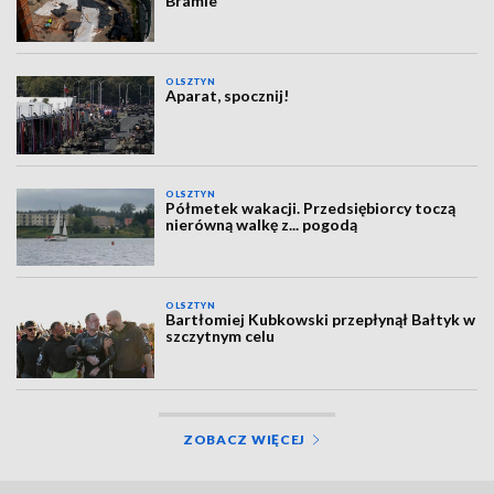
Bramie
OLSZTYN
Aparat, spocznij!
OLSZTYN
Półmetek wakacji. Przedsiębiorcy toczą
nierówną walkę z... pogodą
OLSZTYN
Bartłomiej Kubkowski przepłynął Bałtyk w
szczytnym celu
ZOBACZ WIĘCEJ