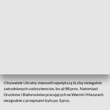
objęto prawie 6 tys. obcokrajowców i stwierdzono, że 825
osobom powierzono pracę nielegalnie.
Powtarzającymi się naruszeniami przepisów były: praca bez
wymaganego zezwolenia bądź oświadczenia o zamiarze
powierzenia wykonywania pracy oraz praca na innych
warunkach niż określone w zezwoleniu lub oświadczeniu.
Funkcjonariusze z Warmińsko-Mazurskiego Oddziału Straży
Granicznej naruszenia przepisów stwierdzili w branżach
pośredniczących w zatrudnianiu – 78 proc. W budownictwie
pracowało nielegalnie 12 proc. cudzoziemców, a w
zakładach produkcyjnych i usługowych po 4 proc.
obcokrajowców.
Obywatele Ukrainy stanowili największą liczbę nielegalnie
zatrudnionych cudzoziemców, bo aż 88 proc. Natomiast
Gruzinów i Białorusinów pracujących na Warmii i Mazurach
niezgodnie z przepisami było po 3 proc.