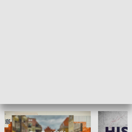
SPOŁECZEŃSTWO
Moje miejsce
Winda region
HISTORIA