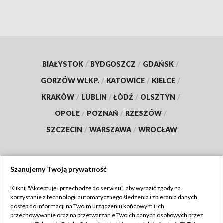
BIAŁYSTOK
/
BYDGOSZCZ
/
GDAŃSK
/
GORZÓW WLKP.
/
KATOWICE
/
KIELCE
/
KRAKÓW
/
LUBLIN
/
ŁÓDŹ
/
OLSZTYN
/
OPOLE
/
POZNAŃ
/
RZESZÓW
/
SZCZECIN
/
WARSZAWA
/
WROCŁAW
Szanujemy Twoją prywatność
Dołącz do nas:
Kliknij "Akceptuję i przechodzę do serwisu", aby wyrazić zgody na
korzystanie z technologii automatycznego śledzenia i zbierania danych,
TVP
dostęp do informacji na Twoim urządzeniu końcowym i ich
Abonament TVP
przechowywanie oraz na przetwarzanie Twoich danych osobowych przez
Regulamin TVP