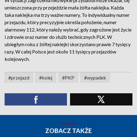
W sytuacji zagrożenia niezwykle przydatna może okazać się
umieszczona przy przejeździe mała żółta naklejka. Każda
taka naklejka ma trzy ważne numery. To indywidualny numer
przejazdu, który precyzyjnie określa położenie, numer
alarmowy 112, który należy wybrać, gdy zagrożone jest życie
i zdrowie oraz numer do służb technicznych PLK. W
ubiegłym roku z żółtej naklejki skorzystano prawie 7 tysięcy
razy. W całej Polsce jest około 11 tysięcy przejazdów
kolejowych.
#przejazd
#kolej
#PKP
#wypadek
ZOBACZ TAKŻE