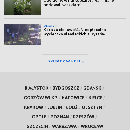
Uderzenie w narkobiznes. Marihuanę
hodowali w szklarni
OLSZTYN
Kara za ciekawość. Nieopłacalna
wycieczka niemieckich turystów
ZOBACZ WIĘCEJ
BIAŁYSTOK
/
BYDGOSZCZ
/
GDAŃSK
/
GORZÓW WLKP.
/
KATOWICE
/
KIELCE
/
KRAKÓW
/
LUBLIN
/
ŁÓDŹ
/
OLSZTYN
/
OPOLE
/
POZNAŃ
/
RZESZÓW
/
SZCZECIN
/
WARSZAWA
/
WROCŁAW