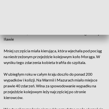
Pomimo kilkominutowych prób kobiecie nie udało się
zjechać z torów, a kiedy zobaczyła, że rogatki są opuszczane,
natychmiast opuściła pojazd. Po chwili w samochód uderzył
pociąg relacji Szczecin - Olsztyn. Na szczęście kobiecie i
pasażerom pociągu nic się nie stało - mówi st. asp. Joanna
Kwiatkowska, rzecznik Komendanta Powiatowego Policji w
Iławie
Mniej szczęścia miała kierująca, która wjechała pod pociąg
na niestrzeżonym przejeździe kolejowym koło Morąga. W
wyniku tego zdarzenia kobieta trafiła do szpitala.
W ubiegłym roku w całym kraju doszło do ponad 200
wypadków i kolizji. Na Warmii i Mazurach miało miejsce
prawie 40 zdarzeń. Wina za spowodowanie wypadku na
przejeździe kolejowym leży najczęściej po stronie
kierowców.