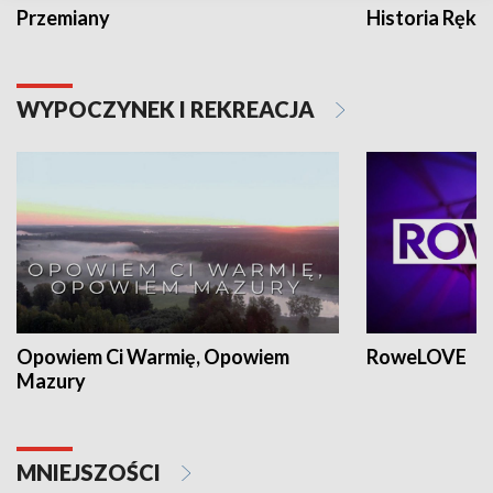
Przemiany
Historia Ręką
WYPOCZYNEK I REKREACJA
Opowiem Ci Warmię, Opowiem
RoweLOVE
Mazury
MNIEJSZOŚCI