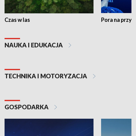
Czas w las
Pora na przyr
NAUKA I EDUKACJA
TECHNIKA I MOTORYZACJA
GOSPODARKA