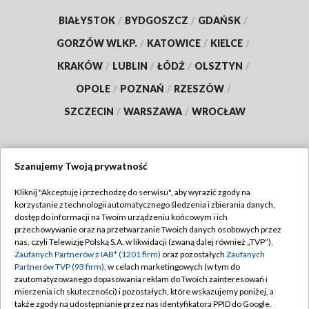
BIAŁYSTOK
/
BYDGOSZCZ
/
GDAŃSK
/
GORZÓW WLKP.
/
KATOWICE
/
KIELCE
/
KRAKÓW
/
LUBLIN
/
ŁÓDŹ
/
OLSZTYN
/
OPOLE
/
POZNAŃ
/
RZESZÓW
/
SZCZECIN
/
WARSZAWA
/
WROCŁAW
Szanujemy Twoją prywatność
Dołącz do nas:
Kliknij "Akceptuję i przechodzę do serwisu", aby wyrazić zgody na
korzystanie z technologii automatycznego śledzenia i zbierania danych,
TVP
dostęp do informacji na Twoim urządzeniu końcowym i ich
Abonament TVP
przechowywanie oraz na przetwarzanie Twoich danych osobowych przez
Regulamin TVP
nas, czyli Telewizję Polską S.A. w likwidacji (zwaną dalej również „TVP”),
Emisja w TVP
Zaufanych Partnerów z IAB* (1201 firm)
oraz pozostałych
Zaufanych
Polityka prywatności
Partnerów TVP (93 firm)
, w celach marketingowych (w tym do
Centrum informacji TVP
Moje zgody
zautomatyzowanego dopasowania reklam do Twoich zainteresowań i
mierzenia ich skuteczności) i pozostałych, które wskazujemy poniżej, a
Naziemna Telewizja Cyfrowa
Pomoc
także zgody na udostępnianie przez nas identyfikatora PPID do Google.