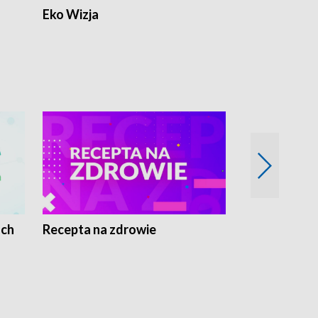
Eko Wizja
ach
Recepta na zdrowie
Wybieram z