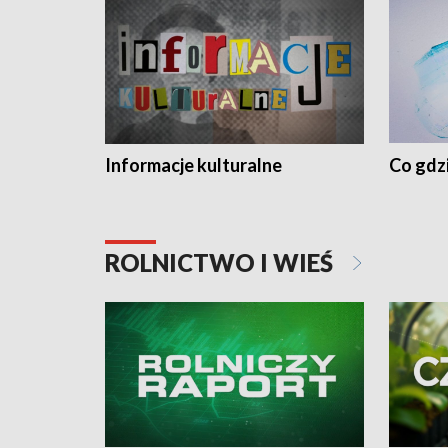
Informacje kulturalne
Co gdzi
ROLNICTWO I WIEŚ