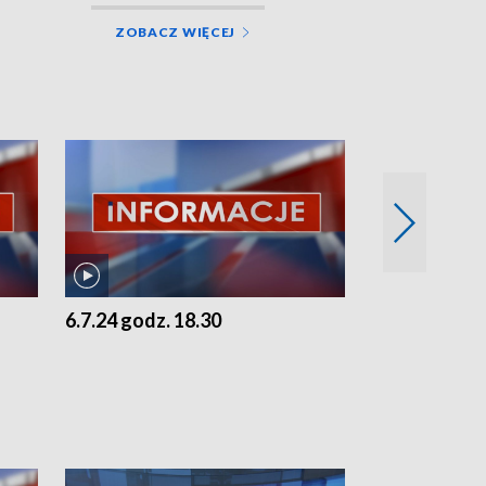
ZOBACZ WIĘCEJ
6.7.24 godz. 18.30
5.7.24 godz. 