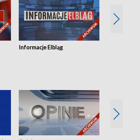
Informacje Elbląg
Wstaje nowy