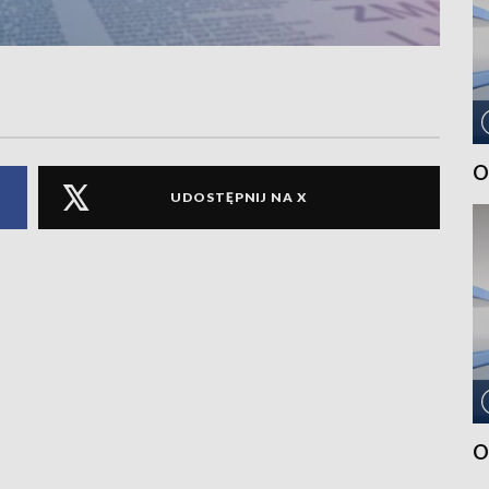
O
UDOSTĘPNIJ NA X
O