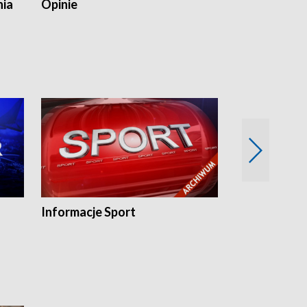
nia
Opinie
Opinie Elblą
Informacje Sport
Flesz sport