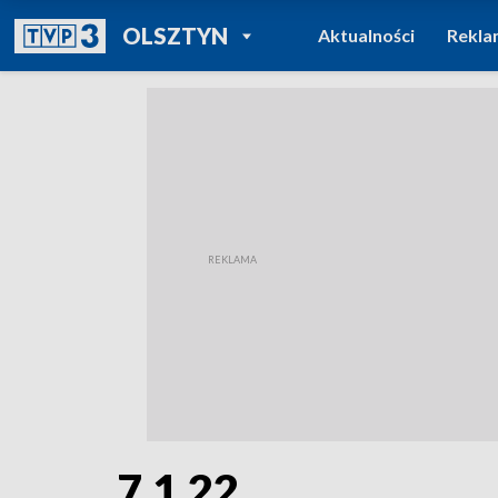
POWRÓT DO
OLSZTYN
Aktualności
Rekla
TVP REGIONY
7.1.22