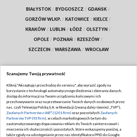
BIAŁYSTOK
/
BYDGOSZCZ
/
GDAŃSK
/
GORZÓW WLKP.
/
KATOWICE
/
KIELCE
/
KRAKÓW
/
LUBLIN
/
ŁÓDŹ
/
OLSZTYN
/
OPOLE
/
POZNAŃ
/
RZESZÓW
/
SZCZECIN
/
WARSZAWA
/
WROCŁAW
Szanujemy Twoją prywatność
Dołącz do nas:
Kliknij "Akceptuję i przechodzę do serwisu", aby wyrazić zgody na
korzystanie z technologii automatycznego śledzenia i zbierania danych,
TVP
dostęp do informacji na Twoim urządzeniu końcowym i ich
Abonament TVP
przechowywanie oraz na przetwarzanie Twoich danych osobowych przez
Regulamin TVP
nas, czyli Telewizję Polską S.A. w likwidacji (zwaną dalej również „TVP”),
Emisja w TVP
Zaufanych Partnerów z IAB* (1201 firm)
oraz pozostałych
Zaufanych
Polityka prywatności
Partnerów TVP (93 firm)
, w celach marketingowych (w tym do
Centrum informacji TVP
Moje zgody
zautomatyzowanego dopasowania reklam do Twoich zainteresowań i
mierzenia ich skuteczności) i pozostałych, które wskazujemy poniżej, a
Naziemna Telewizja Cyfrowa
Pomoc
także zgody na udostępnianie przez nas identyfikatora PPID do Google.