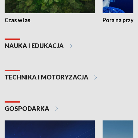
Czas w las
Pora na przyr
NAUKA I EDUKACJA
TECHNIKA I MOTORYZACJA
GOSPODARKA