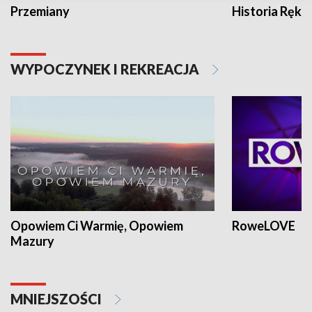
Przemiany
Historia Ręką
WYPOCZYNEK I REKREACJA
Opowiem Ci Warmię, Opowiem
RoweLOVE
Mazury
MNIEJSZOŚCI