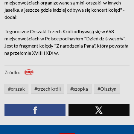
miejscowościach organizowane są mini-orszaki, w innych
jasełka, a jeszcze gdzie indziej odbywa się koncert kolęd" -
dodał.
Tegoroczne Orszaki Trzech Króli odbywają się w 668
miejscowościach w Polsce pod hasłem "Dzień dziś wesoły".
Jest to fragment kolędy "Z narodzenia Pana", która powstała
na przełomie XVIII i XIX w.
Źródło:
#orszak
#trzech króli
#szopka
#Olsztyn