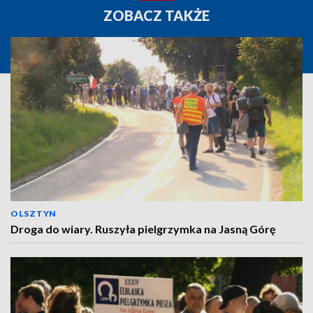
ZOBACZ TAKŻE
OLSZTYN
Droga do wiary. Ruszyła pielgrzymka na Jasną Górę