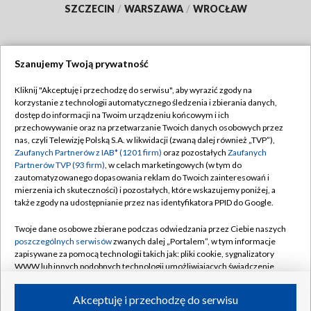
SZCZECIN
/
WARSZAWA
/
WROCŁAW
Szanujemy Twoją prywatność
Dołącz do nas:
Kliknij "Akceptuję i przechodzę do serwisu", aby wyrazić zgody na
korzystanie z technologii automatycznego śledzenia i zbierania danych,
TVP
dostęp do informacji na Twoim urządzeniu końcowym i ich
Abonament TVP
przechowywanie oraz na przetwarzanie Twoich danych osobowych przez
Regulamin TVP
nas, czyli Telewizję Polską S.A. w likwidacji (zwaną dalej również „TVP”),
Emisja w TVP
Polityka prywatności
Zaufanych Partnerów z IAB* (1201 firm)
oraz pozostałych
Zaufanych
Partnerów TVP (93 firm)
, w celach marketingowych (w tym do
Centrum informacji TVP
Moje zgody
zautomatyzowanego dopasowania reklam do Twoich zainteresowań i
mierzenia ich skuteczności) i pozostałych, które wskazujemy poniżej, a
Naziemna Telewizja Cyfrowa
Pomoc
także zgody na udostępnianie przez nas identyfikatora PPID do Google.
Sklep TVP
Biuro reklamy
Twoje dane osobowe zbierane podczas odwiedzania przez Ciebie naszych
Rada Programowa
Kontakt
poszczególnych serwisów
zwanych dalej „Portalem”, w tym informacje
zapisywane za pomocą technologii takich jak: pliki cookie, sygnalizatory
System NOS
WWW lub innych podobnych technologii umożliwiających świadczenie
dopasowanych i bezpiecznych usług, personalizację treści oraz reklam,
Informacje o nadawcy
Kanały
udostępnianie funkcji mediów społecznościowych oraz analizowanie
Akceptuję i przechodzę do serwisu
ruchu w Internecie.
Program dla prasy