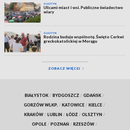
OLSZTYN
Ulicami miast i wsi. Publiczne świadectwo
wiary
OLSZTYN
Rodzina buduje wspólnotę. Święto Cerkwi
greckokatolickiej w Morągu
ZOBACZ WIĘCEJ
BIAŁYSTOK
/
BYDGOSZCZ
/
GDAŃSK
/
GORZÓW WLKP.
/
KATOWICE
/
KIELCE
/
KRAKÓW
/
LUBLIN
/
ŁÓDŹ
/
OLSZTYN
/
OPOLE
/
POZNAŃ
/
RZESZÓW
/