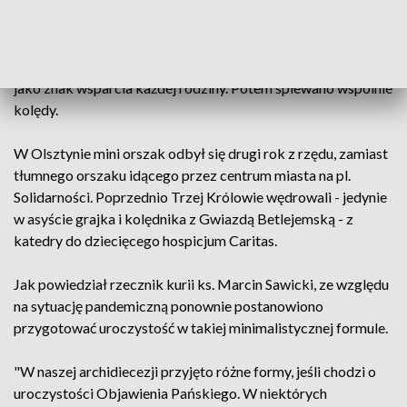
Mini orszak przeszedł w pobliże starego ratusza, gdzie
ustawiona była szopka. Trzej Królowie złożyli tam swoje
dary. Osobom wcielającym się w postacie Świętej Rodziny
metropolita warmiński przekazał Pismo św. - jak mówił -
jako znak wsparcia każdej rodziny. Potem śpiewano wspólnie
kolędy.
W Olsztynie mini orszak odbył się drugi rok z rzędu, zamiast
tłumnego orszaku idącego przez centrum miasta na pl.
Solidarności. Poprzednio Trzej Królowie wędrowali - jedynie
w asyście grajka i kolędnika z Gwiazdą Betlejemską - z
katedry do dziecięcego hospicjum Caritas.
Jak powiedział rzecznik kurii ks. Marcin Sawicki, ze względu
na sytuację pandemiczną ponownie postanowiono
przygotować uroczystość w takiej minimalistycznej formule.
"W naszej archidiecezji przyjęto różne formy, jeśli chodzi o
uroczystości Objawienia Pańskiego. W niektórych