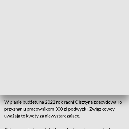
przyjęli bezpieczny, zrównoważony budżet, a jak prosimy o
podwyżki pensji to słyszymy, że budżet jest w ruinie i nie ma z
czego nam zapłacić" - powiedział Tomasik podkreślając, że
pracownicy MOPS i żłobków prosili o podwyżki już w 2020
roku.
Związkowcy przyznali, że prowadzą rozmowy z
kierownictwem ratusza, kolejne spotkania są wyznaczone na
przyszły tydzień, ale przyznali, że nie czują się traktowani
poważnie, są zaskakiwani informacjami dotyczącymi choćby
źródła, z jakiego mają zostać im wypłacone podwyżki.
Przyznaje podwyżki za niskie
W planie budżetu na 2022 rok radni Olsztyna zdecydowali o
przyznaniu pracownikom 300 zł podwyżki. Związkowcy
uważają te kwoty za niewystarczające.