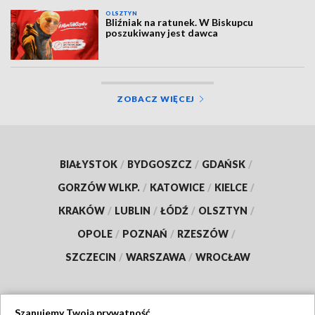
OLSZTYN
Bliźniak na ratunek. W Biskupcu
poszukiwany jest dawca
ZOBACZ WIĘCEJ
BIAŁYSTOK
/
BYDGOSZCZ
/
GDAŃSK
/
GORZÓW WLKP.
/
KATOWICE
/
KIELCE
/
KRAKÓW
/
LUBLIN
/
ŁÓDŹ
/
OLSZTYN
/
OPOLE
/
POZNAŃ
/
RZESZÓW
/
SZCZECIN
/
WARSZAWA
/
WROCŁAW
Szanujemy Twoją prywatność