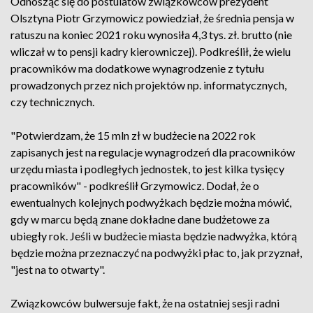
Odnosząc się do postulatów związkowców prezydent
Olsztyna Piotr Grzymowicz powiedział, że średnia pensja w
ratuszu na koniec 2021 roku wynosiła 4,3 tys. zł. brutto (nie
wliczał w to pensji kadry kierowniczej). Podkreślił, że wielu
pracowników ma dodatkowe wynagrodzenie z tytułu
prowadzonych przez nich projektów np. informatycznych,
czy technicznych.
"Potwierdzam, że 15 mln zł w budżecie na 2022 rok
zapisanych jest na regulacje wynagrodzeń dla pracowników
urzędu miasta i podległych jednostek, to jest kilka tysięcy
pracowników" - podkreślił Grzymowicz. Dodał, że o
ewentualnych kolejnych podwyżkach będzie można mówić,
gdy w marcu będą znane dokładne dane budżetowe za
ubiegły rok. Jeśli w budżecie miasta będzie nadwyżka, którą
będzie można przeznaczyć na podwyżki płac to, jak przyznał,
"jest na to otwarty".
Związkowców bulwersuje fakt, że na ostatniej sesji radni