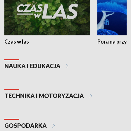
Czas w las
Pora na przyr
NAUKA I EDUKACJA
TECHNIKA I MOTORYZACJA
GOSPODARKA