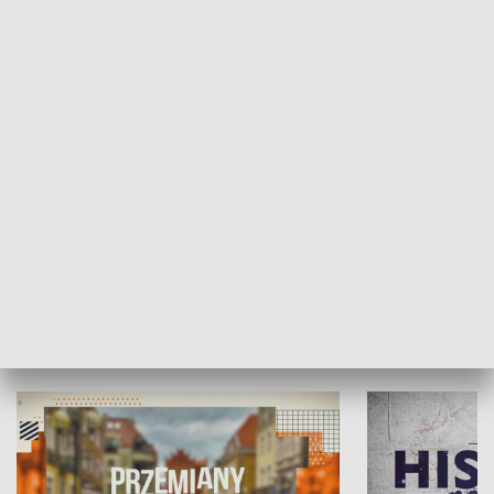
SPOŁECZEŃSTWO
Moje miejsce
Winda region
HISTORIA