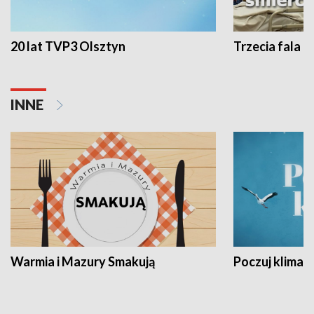
20 lat TVP3 Olsztyn
Trzecia fala -
INNE
Warmia i Mazury Smakują
Poczuj klimat