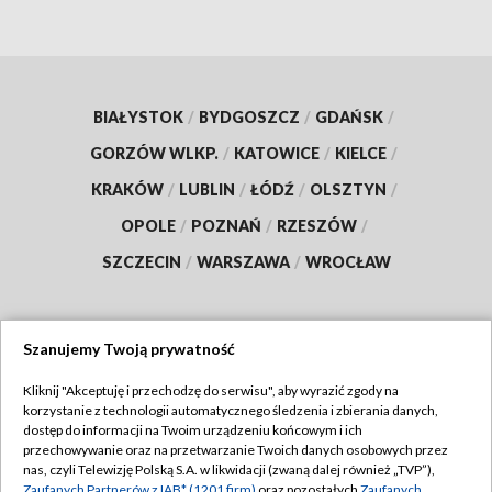
BIAŁYSTOK
/
BYDGOSZCZ
/
GDAŃSK
/
GORZÓW WLKP.
/
KATOWICE
/
KIELCE
/
KRAKÓW
/
LUBLIN
/
ŁÓDŹ
/
OLSZTYN
/
OPOLE
/
POZNAŃ
/
RZESZÓW
/
SZCZECIN
/
WARSZAWA
/
WROCŁAW
Szanujemy Twoją prywatność
Dołącz do nas:
Kliknij "Akceptuję i przechodzę do serwisu", aby wyrazić zgody na
korzystanie z technologii automatycznego śledzenia i zbierania danych,
TVP
dostęp do informacji na Twoim urządzeniu końcowym i ich
Abonament TVP
przechowywanie oraz na przetwarzanie Twoich danych osobowych przez
Regulamin TVP
nas, czyli Telewizję Polską S.A. w likwidacji (zwaną dalej również „TVP”),
Emisja w TVP
Zaufanych Partnerów z IAB* (1201 firm)
oraz pozostałych
Zaufanych
Polityka prywatności