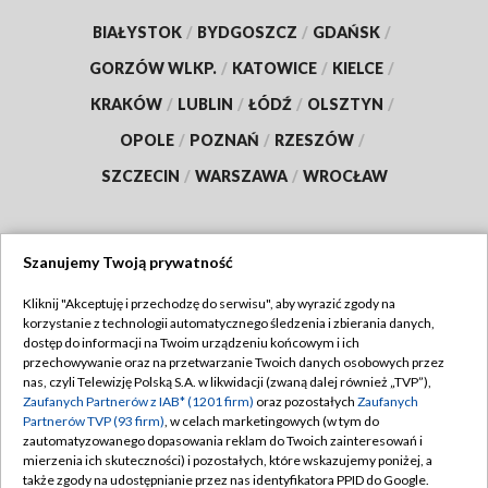
BIAŁYSTOK
/
BYDGOSZCZ
/
GDAŃSK
/
GORZÓW WLKP.
/
KATOWICE
/
KIELCE
/
KRAKÓW
/
LUBLIN
/
ŁÓDŹ
/
OLSZTYN
/
OPOLE
/
POZNAŃ
/
RZESZÓW
/
SZCZECIN
/
WARSZAWA
/
WROCŁAW
Szanujemy Twoją prywatność
Dołącz do nas:
Kliknij "Akceptuję i przechodzę do serwisu", aby wyrazić zgody na
korzystanie z technologii automatycznego śledzenia i zbierania danych,
TVP
dostęp do informacji na Twoim urządzeniu końcowym i ich
Abonament TVP
przechowywanie oraz na przetwarzanie Twoich danych osobowych przez
Regulamin TVP
nas, czyli Telewizję Polską S.A. w likwidacji (zwaną dalej również „TVP”),
Emisja w TVP
Zaufanych Partnerów z IAB* (1201 firm)
oraz pozostałych
Zaufanych
Polityka prywatności
Partnerów TVP (93 firm)
, w celach marketingowych (w tym do
Centrum informacji TVP
Moje zgody
zautomatyzowanego dopasowania reklam do Twoich zainteresowań i
mierzenia ich skuteczności) i pozostałych, które wskazujemy poniżej, a
Naziemna Telewizja Cyfrowa
Pomoc
także zgody na udostępnianie przez nas identyfikatora PPID do Google.