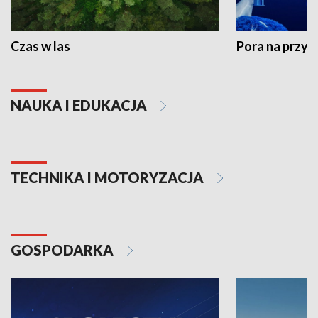
Czas w las
Pora na przyr
NAUKA I EDUKACJA
TECHNIKA I MOTORYZACJA
GOSPODARKA