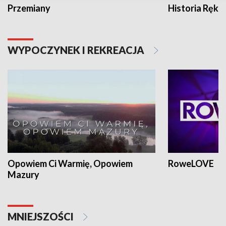
Przemiany
Historia Ręką
WYPOCZYNEK I REKREACJA
Opowiem Ci Warmię, Opowiem
RoweLOVE
Mazury
MNIEJSZOŚCI