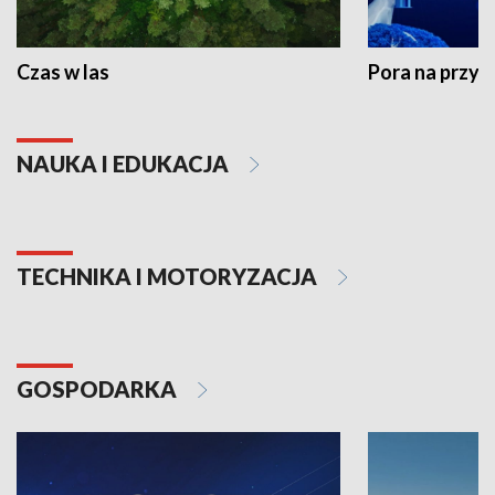
Czas w las
Pora na przyr
NAUKA I EDUKACJA
TECHNIKA I MOTORYZACJA
GOSPODARKA