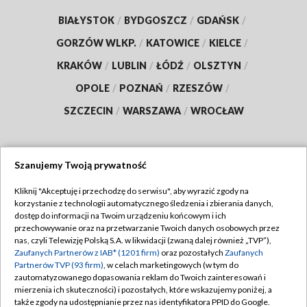
BIAŁYSTOK
/
BYDGOSZCZ
/
GDAŃSK
/
GORZÓW WLKP.
/
KATOWICE
/
KIELCE
/
KRAKÓW
/
LUBLIN
/
ŁÓDŹ
/
OLSZTYN
/
OPOLE
/
POZNAŃ
/
RZESZÓW
/
SZCZECIN
/
WARSZAWA
/
WROCŁAW
Szanujemy Twoją prywatność
Dołącz do nas:
Kliknij "Akceptuję i przechodzę do serwisu", aby wyrazić zgody na
korzystanie z technologii automatycznego śledzenia i zbierania danych,
TVP
dostęp do informacji na Twoim urządzeniu końcowym i ich
Abonament TVP
przechowywanie oraz na przetwarzanie Twoich danych osobowych przez
Regulamin TVP
nas, czyli Telewizję Polską S.A. w likwidacji (zwaną dalej również „TVP”),
Emisja w TVP
Zaufanych Partnerów z IAB* (1201 firm)
oraz pozostałych
Zaufanych
Polityka prywatności
Partnerów TVP (93 firm)
, w celach marketingowych (w tym do
Centrum informacji TVP
Moje zgody
zautomatyzowanego dopasowania reklam do Twoich zainteresowań i
mierzenia ich skuteczności) i pozostałych, które wskazujemy poniżej, a
Naziemna Telewizja Cyfrowa
Pomoc
także zgody na udostępnianie przez nas identyfikatora PPID do Google.