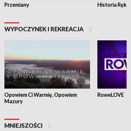
Przemiany
Historia Ręką
WYPOCZYNEK I REKREACJA
Opowiem Ci Warmię, Opowiem
RoweLOVE
Mazury
MNIEJSZOŚCI