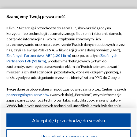
Szanujemy Twoją prywatność
Dołącz do nas:
Kliknij "Akceptuję i przechodzę do serwisu", aby wyrazić zgody na
korzystanie z technologii automatycznego śledzenia i zbierania danych,
TVP
dostęp do informacji na Twoim urządzeniu końcowym i ich
Abonament TVP
przechowywanie oraz na przetwarzanie Twoich danych osobowych przez
Regulamin TVP
nas, czyli Telewizję Polską S.A. w likwidacji (zwaną dalej również „TVP”),
Emisja w TVP
Polityka prywatności
Zaufanych Partnerów z IAB* (1201 firm)
oraz pozostałych
Zaufanych
Partnerów TVP (93 firm)
, w celach marketingowych (w tym do
Centrum informacji TVP
Moje zgody
zautomatyzowanego dopasowania reklam do Twoich zainteresowań i
mierzenia ich skuteczności) i pozostałych, które wskazujemy poniżej, a
Naziemna Telewizja Cyfrowa
Pomoc
także zgody na udostępnianie przez nas identyfikatora PPID do Google.
Sklep TVP
Biuro reklamy
Twoje dane osobowe zbierane podczas odwiedzania przez Ciebie naszych
Rada Programowa
Kontakt
poszczególnych serwisów
zwanych dalej „Portalem”, w tym informacje
zapisywane za pomocą technologii takich jak: pliki cookie, sygnalizatory
System NOS
WWW lub innych podobnych technologii umożliwiających świadczenie
dopasowanych i bezpiecznych usług, personalizację treści oraz reklam,
Informacje o nadawcy
Kanały
udostępnianie funkcji mediów społecznościowych oraz analizowanie
Akceptuję i przechodzę do serwisu
ruchu w Internecie.
Program dla prasy
©2026 Telewizja Polska S.A. w likwidacji
Biuro Reklamy
Twoje dane osobowe zbierane podczas odwiedzania przez Ciebie
Ustawienia zaawansowane