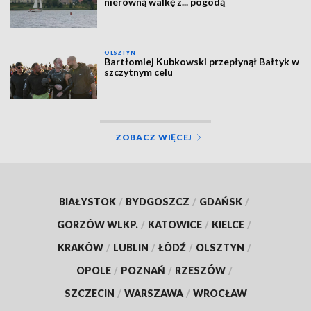
nierówną walkę z... pogodą
OLSZTYN
Bartłomiej Kubkowski przepłynął Bałtyk w
szczytnym celu
ZOBACZ WIĘCEJ
BIAŁYSTOK
/
BYDGOSZCZ
/
GDAŃSK
/
GORZÓW WLKP.
/
KATOWICE
/
KIELCE
/
KRAKÓW
/
LUBLIN
/
ŁÓDŹ
/
OLSZTYN
/
OPOLE
/
POZNAŃ
/
RZESZÓW
/
SZCZECIN
/
WARSZAWA
/
WROCŁAW