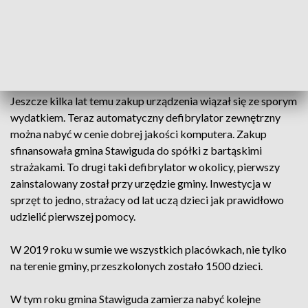
W sytuacji zagrożenia życia liczy się szybkość reakcji,
dlatego im więcej urządzeń takich jak defibrylator w
przestrzeni publicznej, tym większe szanse, że uda się
skutecznie udzielić pomocy potrzebującym.
Jeszcze kilka lat temu zakup urządzenia wiązał się ze sporym
wydatkiem. Teraz automatyczny defibrylator zewnętrzny
można nabyć w cenie dobrej jakości komputera. Zakup
sfinansowała gmina Stawiguda do spółki z bartąskimi
strażakami. To drugi taki defibrylator w okolicy, pierwszy
zainstalowany został przy urzędzie gminy. Inwestycja w
sprzęt to jedno, strażacy od lat uczą dzieci jak prawidłowo
udzielić pierwszej pomocy.
W 2019 roku w sumie we wszystkich placówkach, nie tylko
na terenie gminy, przeszkolonych zostało 1500 dzieci.
W tym roku gmina Stawiguda zamierza nabyć kolejne