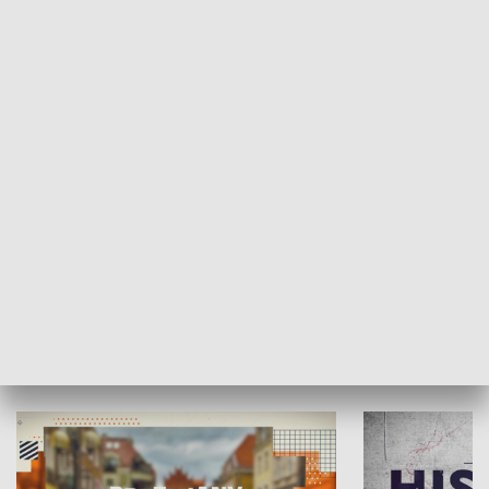
SPOŁECZEŃSTWO
Moje miejsce
Winda region
HISTORIA