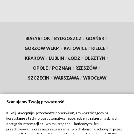
BIAŁYSTOK
/
BYDGOSZCZ
/
GDAŃSK
/
GORZÓW WLKP.
/
KATOWICE
/
KIELCE
/
KRAKÓW
/
LUBLIN
/
ŁÓDŹ
/
OLSZTYN
/
OPOLE
/
POZNAŃ
/
RZESZÓW
/
SZCZECIN
/
WARSZAWA
/
WROCŁAW
Szanujemy Twoją prywatność
Dołącz do nas:
Kliknij "Akceptuję i przechodzę do serwisu", aby wyrazić zgody na
korzystanie z technologii automatycznego śledzenia i zbierania danych,
TVP
dostęp do informacji na Twoim urządzeniu końcowym i ich
Abonament TVP
przechowywanie oraz na przetwarzanie Twoich danych osobowych przez
Regulamin TVP