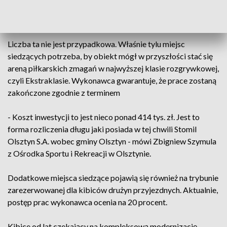
dodatkowe krzesła, dzięki czemu stadion będzie mógł
pomieścić 4,5 tysiąca widzów.
Liczba ta nie jest przypadkowa. Właśnie tylu miejsc
siedzących potrzeba, by obiekt mógł w przyszłości stać się
areną piłkarskich zmagań w najwyższej klasie rozgrywkowej,
czyli Ekstraklasie. Wykonawca gwarantuje, że prace zostaną
zakończone zgodnie z terminem
- Koszt inwestycji to jest nieco ponad 414 tys. zł. Jest to
forma rozliczenia długu jaki posiada w tej chwili Stomil
Olsztyn S.A. wobec gminy Olsztyn - mówi Zbigniew Szymula
z Ośrodka Sportu i Rekreacji w Olsztynie.
Dodatkowe miejsca siedzące pojawią się również na trybunie
zarezerwowanej dla kibiców drużyn przyjezdnych. Aktualnie,
postęp prac wykonawca ocenia na 20 procent.
Kibice od lat czekający na kompleksową modernizację