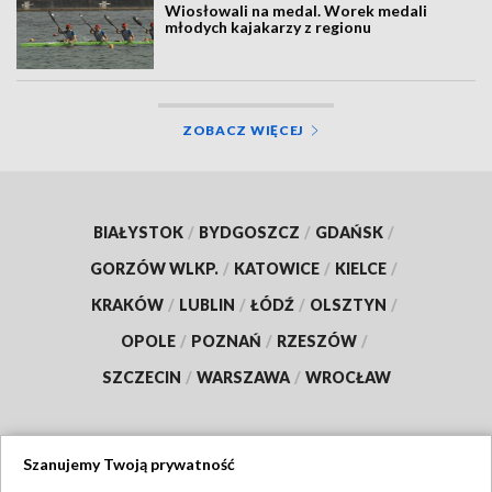
Wiosłowali na medal. Worek medali
młodych kajakarzy z regionu
ZOBACZ WIĘCEJ
BIAŁYSTOK
/
BYDGOSZCZ
/
GDAŃSK
/
GORZÓW WLKP.
/
KATOWICE
/
KIELCE
/
KRAKÓW
/
LUBLIN
/
ŁÓDŹ
/
OLSZTYN
/
OPOLE
/
POZNAŃ
/
RZESZÓW
/
SZCZECIN
/
WARSZAWA
/
WROCŁAW
Szanujemy Twoją prywatność
Dołącz do nas: