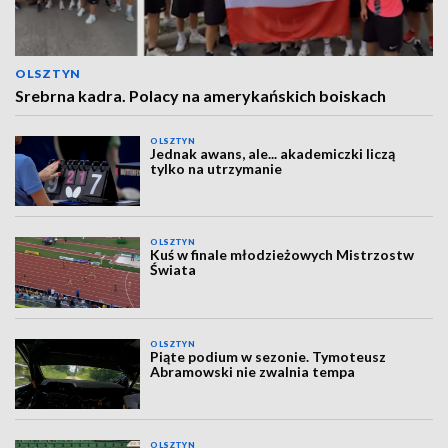
OLSZTYN
Srebrna kadra. Polacy na amerykańskich boiskach
OLSZTYN
Jednak awans, ale... akademiczki liczą
tylko na utrzymanie
OLSZTYN
Kuś w finale młodzieżowych Mistrzostw
Świata
OLSZTYN
Piąte podium w sezonie. Tymoteusz
Abramowski nie zwalnia tempa
OLSZTYN