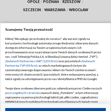
OPOLE
/
POZNAŃ
/
RZESZÓW
/
SZCZECIN
/
WARSZAWA
/
WROCŁAW
Szanujemy Twoją prywatność
Dołącz do nas:
Kliknij "Akceptuję i przechodzę do serwisu", aby wyrazić zgody na
korzystanie z technologii automatycznego śledzenia i zbierania danych,
TVP
dostęp do informacji na Twoim urządzeniu końcowym i ich
Abonament TVP
przechowywanie oraz na przetwarzanie Twoich danych osobowych przez
Regulamin TVP
nas, czyli Telewizję Polską S.A. w likwidacji (zwaną dalej również „TVP”),
Emisja w TVP
Polityka prywatności
Zaufanych Partnerów z IAB* (1201 firm)
oraz pozostałych
Zaufanych
Partnerów TVP (93 firm)
, w celach marketingowych (w tym do
Centrum informacji TVP
Moje zgody
zautomatyzowanego dopasowania reklam do Twoich zainteresowań i
mierzenia ich skuteczności) i pozostałych, które wskazujemy poniżej, a
Naziemna Telewizja Cyfrowa
Pomoc
także zgody na udostępnianie przez nas identyfikatora PPID do Google.
Sklep TVP
Biuro reklamy
Twoje dane osobowe zbierane podczas odwiedzania przez Ciebie naszych
Rada Programowa
Kontakt
poszczególnych serwisów
zwanych dalej „Portalem”, w tym informacje
zapisywane za pomocą technologii takich jak: pliki cookie, sygnalizatory
System NOS
WWW lub innych podobnych technologii umożliwiających świadczenie
dopasowanych i bezpiecznych usług, personalizację treści oraz reklam,
Informacje o nadawcy
Kanały
udostępnianie funkcji mediów społecznościowych oraz analizowanie