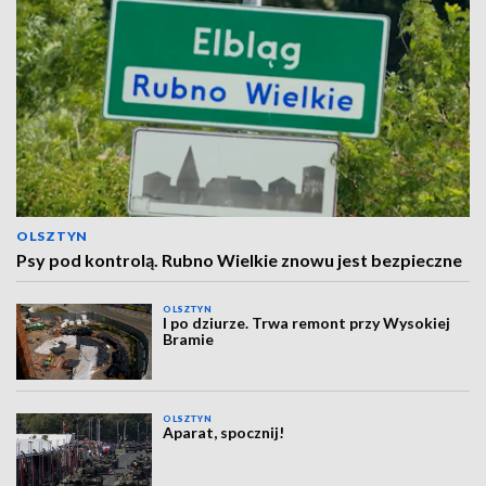
OLSZTYN
Psy pod kontrolą. Rubno Wielkie znowu jest bezpieczne
OLSZTYN
I po dziurze. Trwa remont przy Wysokiej
Bramie
OLSZTYN
Aparat, spocznij!