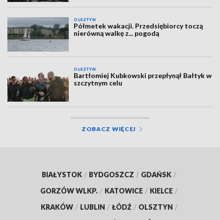
OLSZTYN
Półmetek wakacji. Przedsiębiorcy toczą
nierówną walkę z... pogodą
OLSZTYN
Bartłomiej Kubkowski przepłynął Bałtyk w
szczytnym celu
ZOBACZ WIĘCEJ
BIAŁYSTOK
/
BYDGOSZCZ
/
GDAŃSK
/
GORZÓW WLKP.
/
KATOWICE
/
KIELCE
/
KRAKÓW
/
LUBLIN
/
ŁÓDŹ
/
OLSZTYN
/