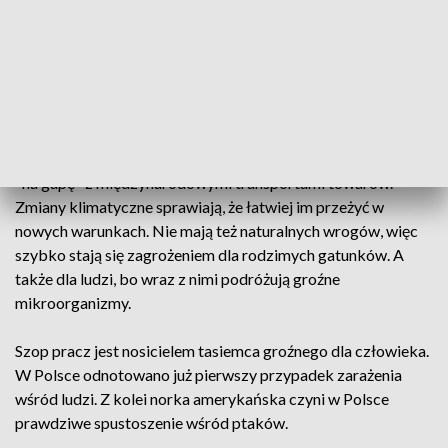
Mazurach. W ostatnich latach naukowcy jednak
zaobserwowali w krainie jezior dziko żyjące szopy.
Do Polski, ten drapieżny ssak przybył prawdopodobnie z
Niemiec, tam z kolei trafił w czasie drugiej wojny światowej z
żołnierzami amerykańskimi jako ich maskotka. Egzotyczne
zwierzęta najczęściej uciekają z hodowli albo przybywają
"na gapę" z międzynarodowymi transportami towarów.
Zmiany klimatyczne sprawiają, że łatwiej im przeżyć w
nowych warunkach. Nie mają też naturalnych wrogów, więc
szybko stają się zagrożeniem dla rodzimych gatunków. A
także dla ludzi, bo wraz z nimi podróżują groźne
mikroorganizmy.
Szop pracz jest nosicielem tasiemca groźnego dla człowieka.
W Polsce odnotowano już pierwszy przypadek zarażenia
wśród ludzi. Z kolei norka amerykańska czyni w Polsce
prawdziwe spustoszenie wśród ptaków.