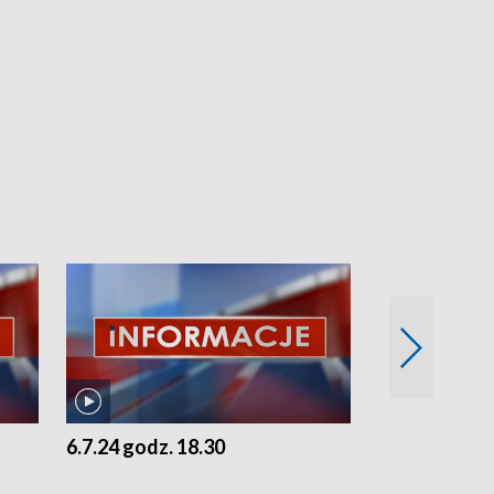
6.7.24 godz. 18.30
5.7.24 godz. 