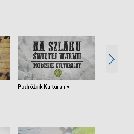
Podróżnik Kulturalny
Okolice Szla