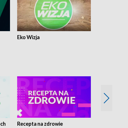
Eko Wizja
ach
Recepta na zdrowie
Wybieram z