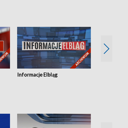
Informacje Elbląg
Wstaje nowy