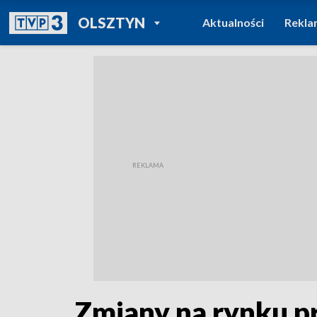
POWRÓT DO
OLSZTYN
Aktualności
Rekla
TVP REGIONY
Zmiany na rynku p