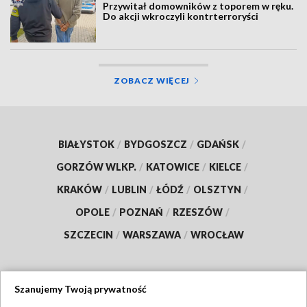
Przywitał domowników z toporem w ręku.
Do akcji wkroczyli kontrterroryści
ZOBACZ WIĘCEJ
BIAŁYSTOK
/
BYDGOSZCZ
/
GDAŃSK
/
GORZÓW WLKP.
/
KATOWICE
/
KIELCE
/
KRAKÓW
/
LUBLIN
/
ŁÓDŹ
/
OLSZTYN
/
OPOLE
/
POZNAŃ
/
RZESZÓW
/
SZCZECIN
/
WARSZAWA
/
WROCŁAW
Szanujemy Twoją prywatność
Dołącz do nas: