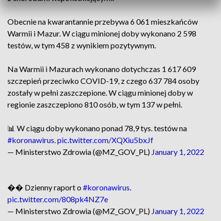
Obecnie na kwarantannie przebywa 6 061 mieszkańców
Warmii i Mazur. W ciągu minionej doby wykonano 2 598
testów, w tym 458 z wynikiem pozytywnym.
Na Warmii i Mazurach wykonano dotychczas 1 617 609
szczepień przeciwko COVID-19, z czego 637 784 osoby
zostały w pełni zaszczepione. W ciągu minionej doby w
regionie zaszczepiono 810 osób, w tym 137 w pełni.
📊 W ciągu doby wykonano ponad 78,9 tys. testów na
#koronawirus
.
pic.twitter.com/XQXiu5bxJf
— Ministerstwo Zdrowia (@MZ_GOV_PL)
January 1, 2022
�� Dzienny raport o
#koronawirus
.
pic.twitter.com/808pk4NZ7e
— Ministerstwo Zdrowia (@MZ_GOV_PL)
January 1, 2022