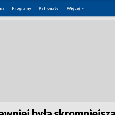
ma
Programy
Patronaty
Więcej
awniej była skromniejszą