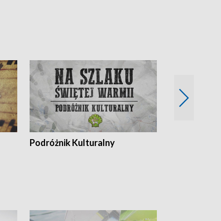
Podróżnik Kulturalny
Okolice Szla