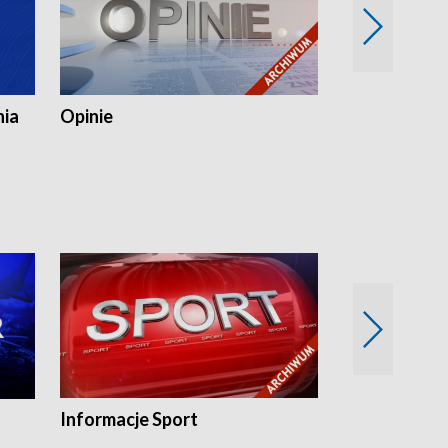
nia
Opinie
Opinie Elblą
Informacje Sport
Flesz sport