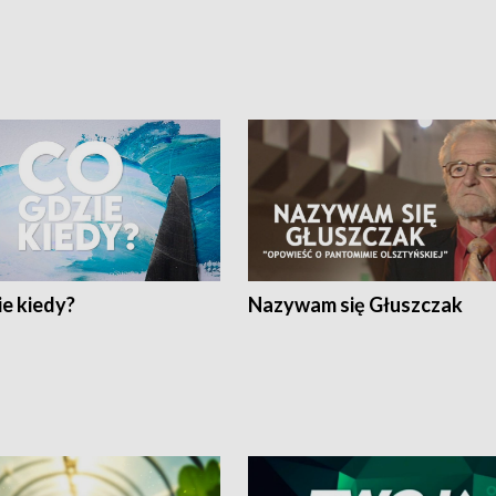
e kiedy?
Nazywam się Głuszczak