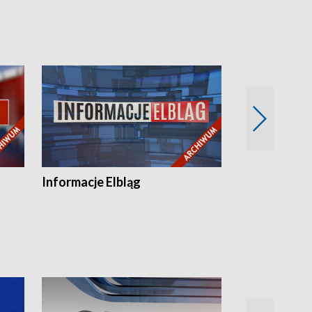
Informacje Elbląg
Wstaje nowy