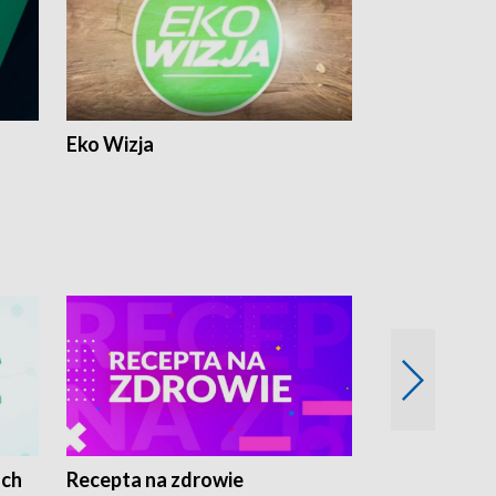
Eko Wizja
ach
Recepta na zdrowie
Wybieram z