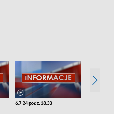
6.7.24 godz. 18.30
5.7.24 godz. 