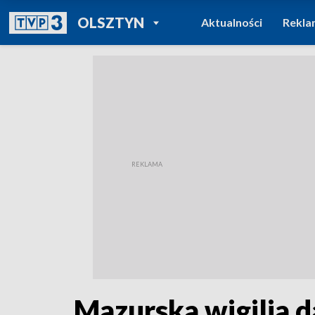
POWRÓT DO
OLSZTYN
Aktualności
Rekla
TVP REGIONY
Mazurska wigilia d