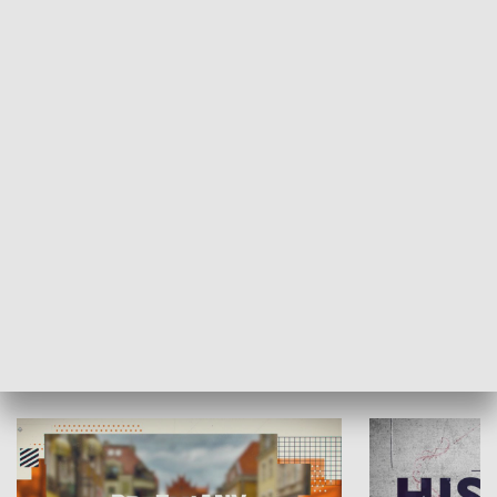
SPOŁECZEŃSTWO
Moje miejsce
Winda region
HISTORIA