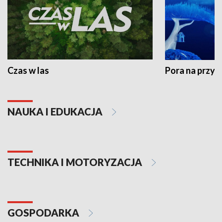
Czas w las
Pora na przyr
NAUKA I EDUKACJA
TECHNIKA I MOTORYZACJA
GOSPODARKA