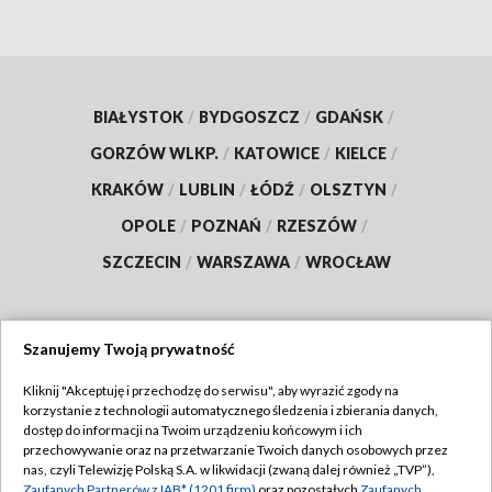
BIAŁYSTOK
/
BYDGOSZCZ
/
GDAŃSK
/
GORZÓW WLKP.
/
KATOWICE
/
KIELCE
/
KRAKÓW
/
LUBLIN
/
ŁÓDŹ
/
OLSZTYN
/
OPOLE
/
POZNAŃ
/
RZESZÓW
/
SZCZECIN
/
WARSZAWA
/
WROCŁAW
Szanujemy Twoją prywatność
Dołącz do nas:
Kliknij "Akceptuję i przechodzę do serwisu", aby wyrazić zgody na
korzystanie z technologii automatycznego śledzenia i zbierania danych,
TVP
dostęp do informacji na Twoim urządzeniu końcowym i ich
Abonament TVP
przechowywanie oraz na przetwarzanie Twoich danych osobowych przez
Regulamin TVP
nas, czyli Telewizję Polską S.A. w likwidacji (zwaną dalej również „TVP”),
Emisja w TVP
Zaufanych Partnerów z IAB* (1201 firm)
oraz pozostałych
Zaufanych
Polityka prywatności