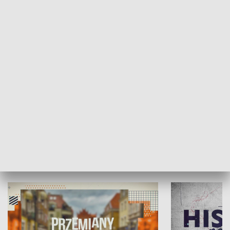
SPOŁECZEŃSTWO
Moje miejsce
Winda region
HISTORIA