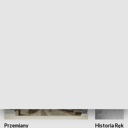
Moje miejsce
Winda region
HISTORIA
Przemiany
Historia Ręką