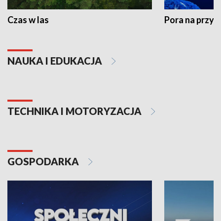
Czas w las
Pora na przyr
NAUKA I EDUKACJA
TECHNIKA I MOTORYZACJA
GOSPODARKA