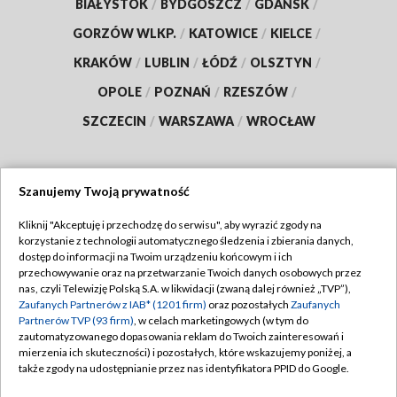
BIAŁYSTOK
/
BYDGOSZCZ
/
GDAŃSK
/
GORZÓW WLKP.
/
KATOWICE
/
KIELCE
/
KRAKÓW
/
LUBLIN
/
ŁÓDŹ
/
OLSZTYN
/
OPOLE
/
POZNAŃ
/
RZESZÓW
/
SZCZECIN
/
WARSZAWA
/
WROCŁAW
Szanujemy Twoją prywatność
Dołącz do nas:
Kliknij "Akceptuję i przechodzę do serwisu", aby wyrazić zgody na
korzystanie z technologii automatycznego śledzenia i zbierania danych,
TVP
dostęp do informacji na Twoim urządzeniu końcowym i ich
Abonament TVP
przechowywanie oraz na przetwarzanie Twoich danych osobowych przez
Regulamin TVP
nas, czyli Telewizję Polską S.A. w likwidacji (zwaną dalej również „TVP”),
Emisja w TVP
Zaufanych Partnerów z IAB* (1201 firm)
oraz pozostałych
Zaufanych
Polityka prywatności
Partnerów TVP (93 firm)
, w celach marketingowych (w tym do
Centrum informacji TVP
Moje zgody
zautomatyzowanego dopasowania reklam do Twoich zainteresowań i
mierzenia ich skuteczności) i pozostałych, które wskazujemy poniżej, a
Naziemna Telewizja Cyfrowa
Pomoc
także zgody na udostępnianie przez nas identyfikatora PPID do Google.
Sklep TVP
Biuro reklamy