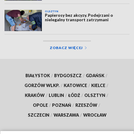
OLSZTYN
Papierosy bez akcyzy. Podejrzani o
nielegalny transport zatrzymani
ZOBACZ WIĘCEJ
BIAŁYSTOK
/
BYDGOSZCZ
/
GDAŃSK
/
GORZÓW WLKP.
/
KATOWICE
/
KIELCE
/
KRAKÓW
/
LUBLIN
/
ŁÓDŹ
/
OLSZTYN
/
OPOLE
/
POZNAŃ
/
RZESZÓW
/
SZCZECIN
/
WARSZAWA
/
WROCŁAW