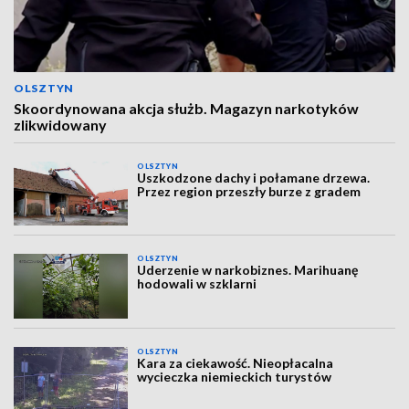
OLSZTYN
Skoordynowana akcja służb. Magazyn narkotyków
zlikwidowany
OLSZTYN
Uszkodzone dachy i połamane drzewa.
Przez region przeszły burze z gradem
OLSZTYN
Uderzenie w narkobiznes. Marihuanę
hodowali w szklarni
OLSZTYN
Kara za ciekawość. Nieopłacalna
wycieczka niemieckich turystów