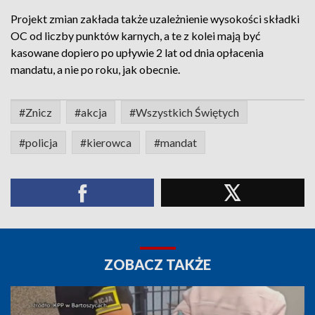
Projekt zmian zakłada także uzależnienie wysokości składki
OC od liczby punktów karnych, a te z kolei mają być
kasowane dopiero po upływie 2 lat od dnia opłacenia
mandatu, a nie po roku, jak obecnie.
#Znicz
#akcja
#Wszystkich Świętych
#policja
#kierowca
#mandat
ZOBACZ TAKŻE