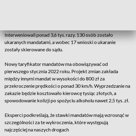
Oprócz kontroli związanych z ruchem na drogach,
funkcjonariusze sprawdzali także, czy mieszkańcy regionu
przestrzegali zasad dystansu społecznego i czy nosili na
twarzach maseczki w miejscach gdzie było to wymagane.
Interweniowali ponad 3,6 tys. razy. 130 osób zostało
ukaranych mandatami, a wobec 17 wnioski o ukaranie
zostały skierowane do sądu.
Nowy taryfikator mandatów ma obowiązywać od
pierwszego stycznia 2022 roku. Projekt zmian zakłada
między innymi mandat w wysokości do 800 zł za
przekroczenie prędkości o ponad 30 km/h. Wyprzedzanie na
zakazie będzie kosztowało kierowcę tysiąc złotych, a
spowodowanie kolizji po spożyciu alkoholu nawet 2,5 tys. zł.
Eksperci podkreślają, że stawki mandatów mają wzrosnąć w
szczególności za te wykroczenia, które występują
najczęściej na naszych drogach