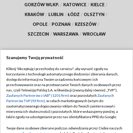
GORZÓW WLKP.
/
KATOWICE
/
KIELCE
/
KRAKÓW
/
LUBLIN
/
ŁÓDŹ
/
OLSZTYN
/
OPOLE
/
POZNAŃ
/
RZESZÓW
/
SZCZECIN
/
WARSZAWA
/
WROCŁAW
Szanujemy Twoją prywatność
Dołącz do nas:
Kliknij "Akceptuję i przechodzę do serwisu", aby wyrazić zgody na
korzystanie z technologii automatycznego śledzenia i zbierania danych,
TVP
dostęp do informacji na Twoim urządzeniu końcowym i ich
Abonament TVP
przechowywanie oraz na przetwarzanie Twoich danych osobowych przez
Regulamin TVP
nas, czyli Telewizję Polską S.A. w likwidacji (zwaną dalej również „TVP”),
Emisja w TVP
Polityka prywatności
Zaufanych Partnerów z IAB* (1201 firm)
oraz pozostałych
Zaufanych
Partnerów TVP (93 firm)
, w celach marketingowych (w tym do
Centrum informacji TVP
Moje zgody
zautomatyzowanego dopasowania reklam do Twoich zainteresowań i
mierzenia ich skuteczności) i pozostałych, które wskazujemy poniżej, a
Naziemna Telewizja Cyfrowa
Pomoc
także zgody na udostępnianie przez nas identyfikatora PPID do Google.
Sklep TVP
Biuro reklamy
Twoje dane osobowe zbierane podczas odwiedzania przez Ciebie naszych
Rada Programowa