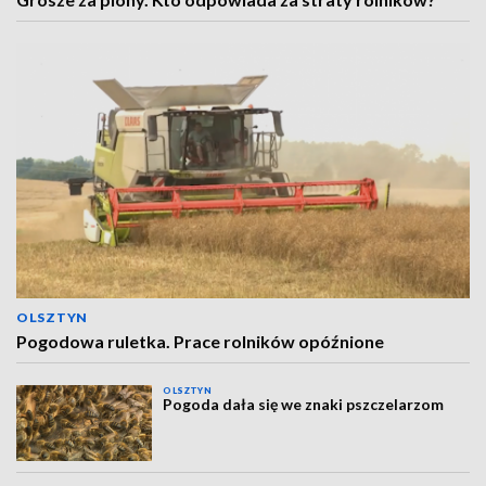
OLSZTYN
Pogodowa ruletka. Prace rolników opóźnione
OLSZTYN
Pogoda dała się we znaki pszczelarzom