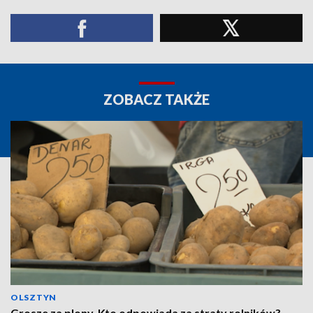
ZOBACZ TAKŻE
OLSZTYN
Grosze za plony. Kto odpowiada za straty rolników?