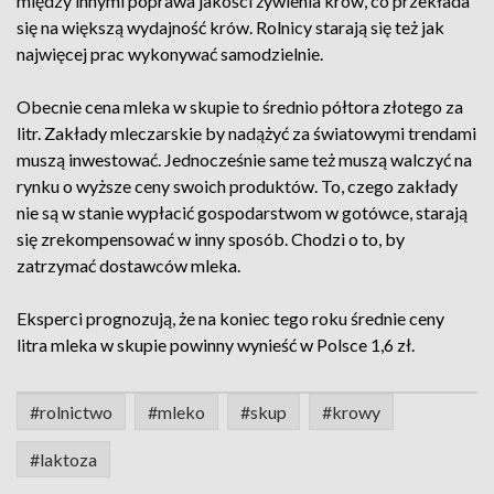
między innymi poprawa jakości żywienia krów, co przekłada
się na większą wydajność krów. Rolnicy starają się też jak
najwięcej prac wykonywać samodzielnie.
Obecnie cena mleka w skupie to średnio półtora złotego za
litr. Zakłady mleczarskie by nadążyć za światowymi trendami
muszą inwestować. Jednocześnie same też muszą walczyć na
rynku o wyższe ceny swoich produktów. To, czego zakłady
nie są w stanie wypłacić gospodarstwom w gotówce, starają
się zrekompensować w inny sposób. Chodzi o to, by
zatrzymać dostawców mleka.
Eksperci prognozują, że na koniec tego roku średnie ceny
litra mleka w skupie powinny wynieść w Polsce 1,6 zł.
#rolnictwo
#mleko
#skup
#krowy
#laktoza