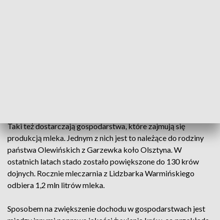
najnowocześniejsza w Polsce proszkownia daje możliwość
podboju rynków azjatyckich, amerykańskich i krajów
arabskich.
Wszyscy czekają na takie produkty jak laktoza i koncentrat
białka serwatkowego. Dziennie przetwarza się tu około 3
mln litrów serwatki. By odpowiedzieć na rosnące
zapotrzebowanie na świecie, surowiec, który trafia do takich
zakładów musi być najwyższej jakości.
Taki też dostarczają gospodarstwa, które zajmują się
produkcją mleka. Jednym z nich jest to należące do rodziny
państwa Olewińskich z Garzewka koło Olsztyna. W
ostatnich latach stado zostało powiększone do 130 krów
dojnych. Rocznie mleczarnia z Lidzbarka Warmińskiego
odbiera 1,2 mln litrów mleka.
Sposobem na zwiększenie dochodu w gospodarstwach jest