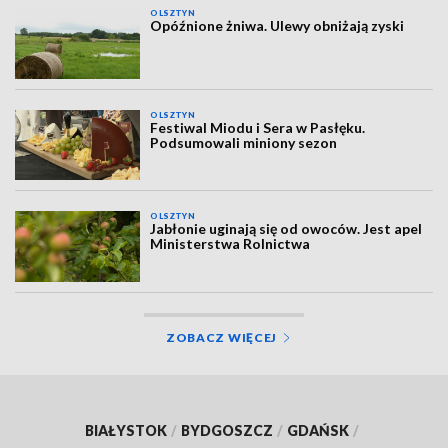
OLSZTYN
Opóźnione żniwa. Ulewy obniżają zyski
OLSZTYN
Festiwal Miodu i Sera w Pasłęku.
Podsumowali miniony sezon
OLSZTYN
Jabłonie uginają się od owoców. Jest apel
Ministerstwa Rolnictwa
ZOBACZ WIĘCEJ
BIAŁYSTOK
/
BYDGOSZCZ
/
GDAŃSK
/