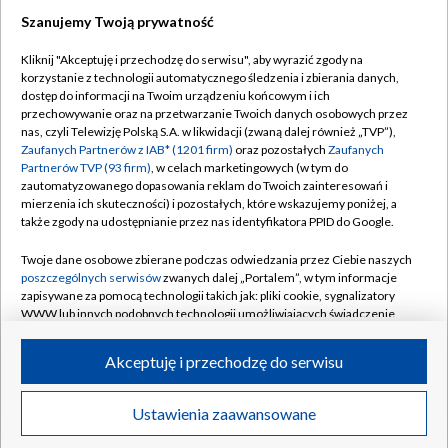
Szanujemy Twoją prywatność
Dołącz do nas:
Kliknij "Akceptuję i przechodzę do serwisu", aby wyrazić zgody na
korzystanie z technologii automatycznego śledzenia i zbierania danych,
TVP
dostęp do informacji na Twoim urządzeniu końcowym i ich
Abonament TVP
przechowywanie oraz na przetwarzanie Twoich danych osobowych przez
Regulamin TVP
nas, czyli Telewizję Polską S.A. w likwidacji (zwaną dalej również „TVP”),
Emisja w TVP
Polityka prywatności
Zaufanych Partnerów z IAB* (1201 firm)
oraz pozostałych
Zaufanych
Partnerów TVP (93 firm)
, w celach marketingowych (w tym do
Centrum informacji TVP
Moje zgody
zautomatyzowanego dopasowania reklam do Twoich zainteresowań i
mierzenia ich skuteczności) i pozostałych, które wskazujemy poniżej, a
Naziemna Telewizja Cyfrowa
Pomoc
także zgody na udostępnianie przez nas identyfikatora PPID do Google.
Sklep TVP
Biuro reklamy
Twoje dane osobowe zbierane podczas odwiedzania przez Ciebie naszych
Rada Programowa
Kontakt
poszczególnych serwisów
zwanych dalej „Portalem”, w tym informacje
zapisywane za pomocą technologii takich jak: pliki cookie, sygnalizatory
System NOS
WWW lub innych podobnych technologii umożliwiających świadczenie
dopasowanych i bezpiecznych usług, personalizację treści oraz reklam,
Informacje o nadawcy
Kanały
udostępnianie funkcji mediów społecznościowych oraz analizowanie
Akceptuję i przechodzę do serwisu
ruchu w Internecie.
Program dla prasy
©2026 Telewizja Polska S.A. w likwidacji
Biuro Reklamy
Twoje dane osobowe zbierane podczas odwiedzania przez Ciebie
Ustawienia zaawansowane
poszczególnych serwisów
na Portalu, takie jak adresy IP, identyfikatory
Ogłoszenie przetargowe
Twoich urządzeń końcowych i identyfikatory plików cookie, informacje o