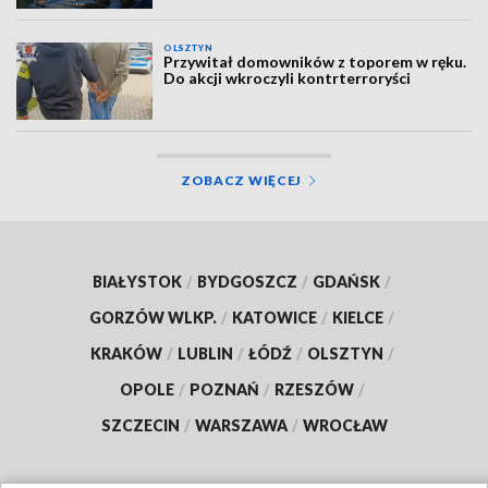
OLSZTYN
Przywitał domowników z toporem w ręku.
Do akcji wkroczyli kontrterroryści
ZOBACZ WIĘCEJ
BIAŁYSTOK
/
BYDGOSZCZ
/
GDAŃSK
/
GORZÓW WLKP.
/
KATOWICE
/
KIELCE
/
KRAKÓW
/
LUBLIN
/
ŁÓDŹ
/
OLSZTYN
/
OPOLE
/
POZNAŃ
/
RZESZÓW
/
SZCZECIN
/
WARSZAWA
/
WROCŁAW