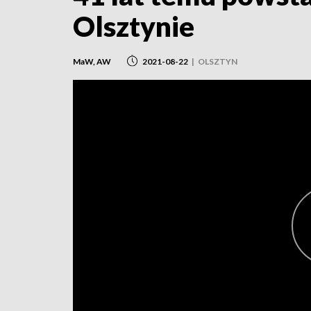
Olsztynie
MaW, AW
2021-08-22
|
OLSZTYN