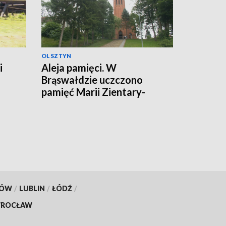
OLSZTYN
i
Aleja pamięci. W
Brąswałdzie uczczono
pamięć Marii Zientary-
Malewskiej i Walentego
Barczewskiego
KÓW
/
LUBLIN
/
ŁÓDŹ
/
ROCŁAW