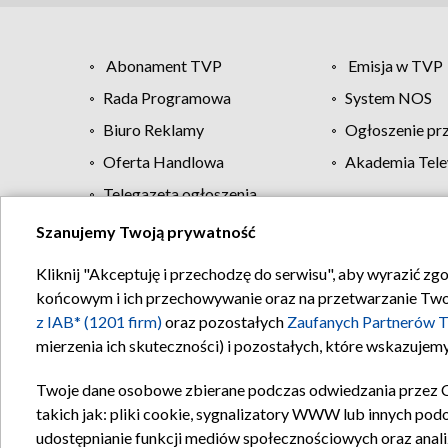
Abonament TVP
Emisja w TVP
Rada Programowa
System NOS
Biuro Reklamy
Ogłoszenie pr
Oferta Handlowa
Akademia Tele
Telegazeta ogłoszenia
Szanujemy Twoją prywatność
Regulamin TVP
Kliknij "Akceptuję i przechodzę do serwisu", aby wyrazić zg
końcowym i ich przechowywanie oraz na przetwarzanie Twoich
z IAB* (1201 firm)
oraz pozostałych
Zaufanych Partnerów T
mierzenia ich skuteczności) i pozostałych, które wskazujemy
Twoje dane osobowe zbierane podczas odwiedzania przez 
takich jak: pliki cookie, sygnalizatory WWW lub innych pod
udostępnianie funkcji mediów społecznościowych oraz anali