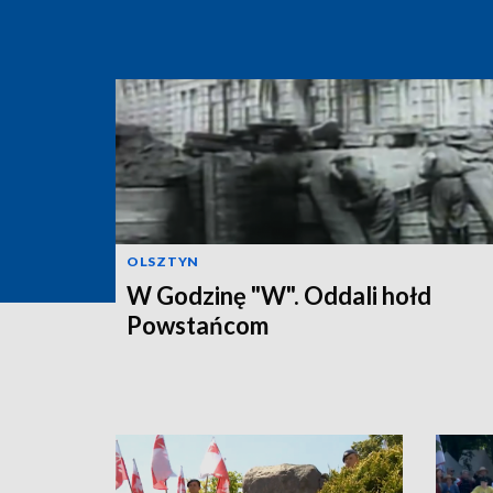
OLSZTYN
W Godzinę "W". Oddali hołd
Powstańcom