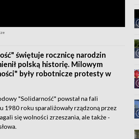
cze
ść" świętuje rocznicę narodzin
enił polską historię. Milowym
ości" były robotnicze protesty w
owy "Solidarność" powstał na fali
iu 1980 roku sparaliżowały rządzoną przez
ali się wolności zrzeszania, ale także -
słowa.