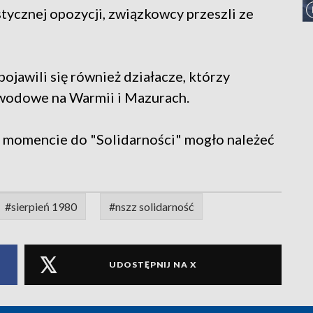
ycznej opozycji, związkowcy przeszli ze
jawili się również działacze, którzy
awodowe na Warmii i Mazurach.
m momencie do "Solidarności" mogło należeć
#sierpień 1980
#nszz solidarność
UDOSTĘPNIJ NA X