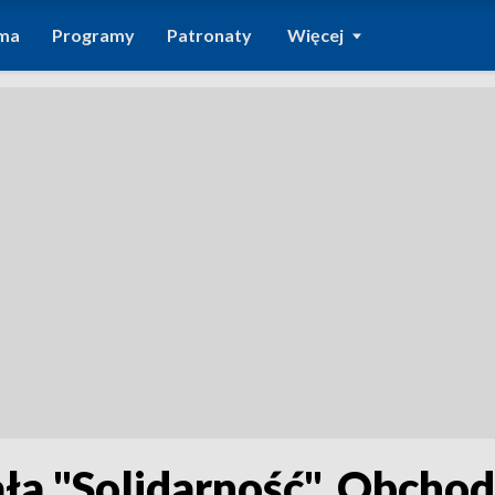
ma
Programy
Patronaty
Więcej
ła "Solidarność". Obcho