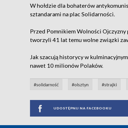
W hołdzie dla bohaterów antykomunist
sztandarami na plac Solidarności.
Przed Pomnikiem Wolności Ojczyzny po
tworzyli 41 lat temu wolne związki z
Jak szacują historycy w kulminacyjny
nawet 10 milionów Polaków.
#solidarność
#olsztyn
#strajki
UDOSTĘPNIJ NA FACEBOOKU