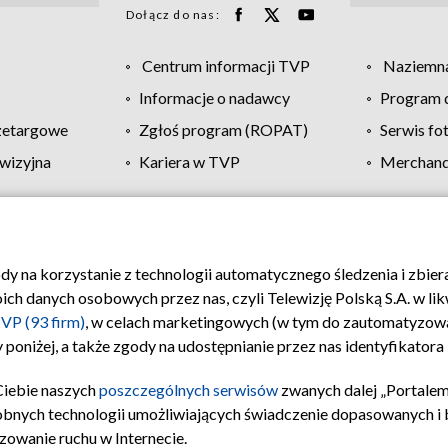
Dołącz do nas:
Centrum informacji TVP
Naziemna
Informacje o nadawcy
Program d
zetargowe
Zgłoś program (ROPAT)
Serwis fo
wizyjna
Kariera w TVP
Merchandi
Polityka prywatności
Moje zgody
Pomoc
Biuro re
ody na korzystanie z technologii automatycznego śledzenia i zbie
 danych osobowych przez nas, czyli Telewizję Polską S.A. w likw
VP (93 firm)
, w celach marketingowych (w tym do zautomatyzow
 poniżej, a także zgody na udostępnianie przez nas identyfikator
Ciebie naszych
poszczególnych serwisów
zwanych dalej „Portalem
obnych technologii umożliwiających świadczenie dopasowanych i be
zowanie ruchu w Internecie.