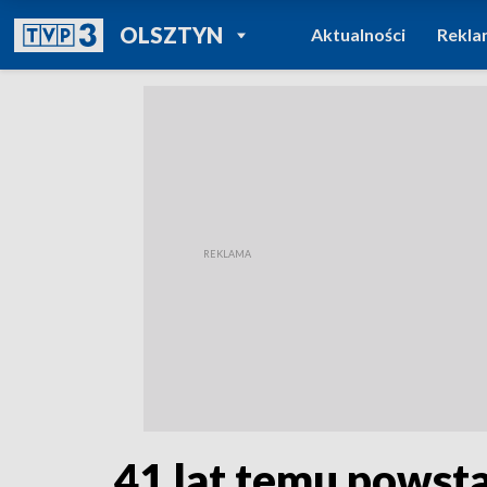
POWRÓT DO
OLSZTYN
Aktualności
Rekla
TVP REGIONY
41 lat temu powsta