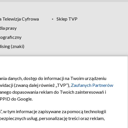
 Telewizja Cyfrowa
Sklep TVP
la prasy
tograficzny
sing (znaki)
klamy
Kontakt
rania danych, dostęp do informacji na Twoim urządzeniu
idacji (zwaną dalej również „TVP”),
Zaufanych Partnerów
anego dopasowania reklam do Twoich zainteresowań i
a PPID do Google.
”, w tym informacje zapisywane za pomocą technologii
zpiecznych usług, personalizację treści oraz reklam,