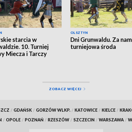
N
OLSZTYN
skie starcia w
Dni Grunwaldu. Za nam
aldzie. 10. Turniej
turniejowa środa
y Miecza i Tarczy
ZOBACZ WIĘCEJ
SZCZ
/
GDAŃSK
/
GORZÓW WLKP.
/
KATOWICE
/
KIELCE
/
KRA
N
/
OPOLE
/
POZNAŃ
/
RZESZÓW
/
SZCZECIN
/
WARSZAWA
/
W