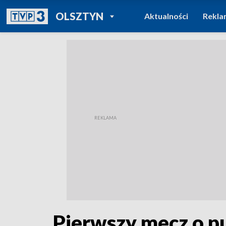
POWRÓT DO
OLSZTYN
Aktualności
Rekla
TVP REGIONY
Pierwszy mecz o pu