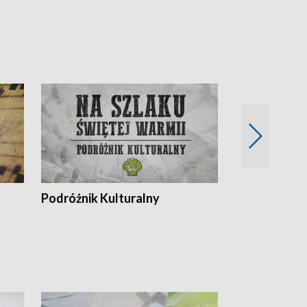
Podróżnik Kulturalny
Okolice Szla