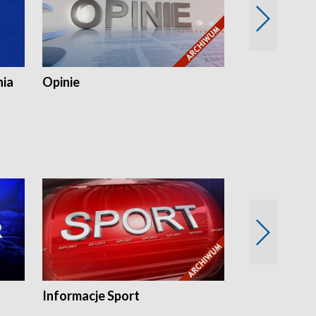
nia
Opinie
Opinie Elblą
Informacje Sport
Flesz sport