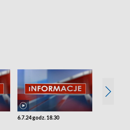
6.7.24 godz. 18.30
5.7.24 godz. 