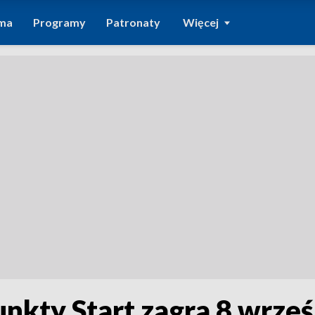
ma
Programy
Patronaty
Więcej
nkty Start zagra 8 wrześ