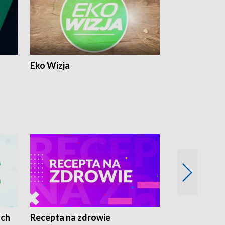
Eko Wizja
ach
Recepta na zdrowie
Wybieram z