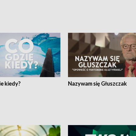
e kiedy?
Nazywam się Głuszczak