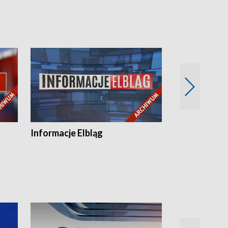
Informacje Elbląg
Wstaje nowy