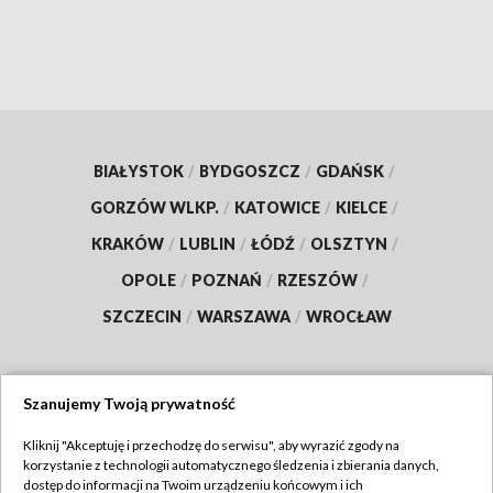
BIAŁYSTOK
/
BYDGOSZCZ
/
GDAŃSK
/
GORZÓW WLKP.
/
KATOWICE
/
KIELCE
/
KRAKÓW
/
LUBLIN
/
ŁÓDŹ
/
OLSZTYN
/
OPOLE
/
POZNAŃ
/
RZESZÓW
/
SZCZECIN
/
WARSZAWA
/
WROCŁAW
Szanujemy Twoją prywatność
Dołącz do nas:
Kliknij "Akceptuję i przechodzę do serwisu", aby wyrazić zgody na
korzystanie z technologii automatycznego śledzenia i zbierania danych,
TVP
dostęp do informacji na Twoim urządzeniu końcowym i ich