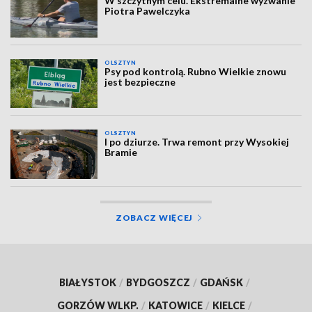
W szczytnym celu. Ekstremalne wyzwanie
Piotra Pawelczyka
OLSZTYN
Psy pod kontrolą. Rubno Wielkie znowu
jest bezpieczne
OLSZTYN
I po dziurze. Trwa remont przy Wysokiej
Bramie
ZOBACZ WIĘCEJ
BIAŁYSTOK
/
BYDGOSZCZ
/
GDAŃSK
/
GORZÓW WLKP.
/
KATOWICE
/
KIELCE
/