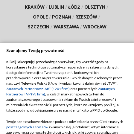
KRAKÓW
/
LUBLIN
/
ŁÓDŹ
/
OLSZTYN
/
OPOLE
/
POZNAŃ
/
RZESZÓW
/
SZCZECIN
/
WARSZAWA
/
WROCŁAW
Szanujemy Twoją prywatność
Dołącz do nas:
Kliknij "Akceptuję i przechodzę do serwisu", aby wyrazić zgody na
korzystanie z technologii automatycznego śledzenia i zbierania danych,
TVP
dostęp do informacji na Twoim urządzeniu końcowym i ich
Abonament TVP
przechowywanie oraz na przetwarzanie Twoich danych osobowych przez
Regulamin TVP
nas, czyli Telewizję Polską S.A. w likwidacji (zwaną dalej również „TVP”),
Emisja w TVP
Polityka prywatności
Zaufanych Partnerów z IAB* (1201 firm)
oraz pozostałych
Zaufanych
Partnerów TVP (93 firm)
, w celach marketingowych (w tym do
Centrum informacji TVP
Moje zgody
zautomatyzowanego dopasowania reklam do Twoich zainteresowań i
mierzenia ich skuteczności) i pozostałych, które wskazujemy poniżej, a
Naziemna Telewizja Cyfrowa
Pomoc
także zgody na udostępnianie przez nas identyfikatora PPID do Google.
Sklep TVP
Biuro reklamy
Twoje dane osobowe zbierane podczas odwiedzania przez Ciebie naszych
Rada Programowa
Kontakt
poszczególnych serwisów
zwanych dalej „Portalem”, w tym informacje
zapisywane za pomocą technologii takich jak: pliki cookie, sygnalizatory