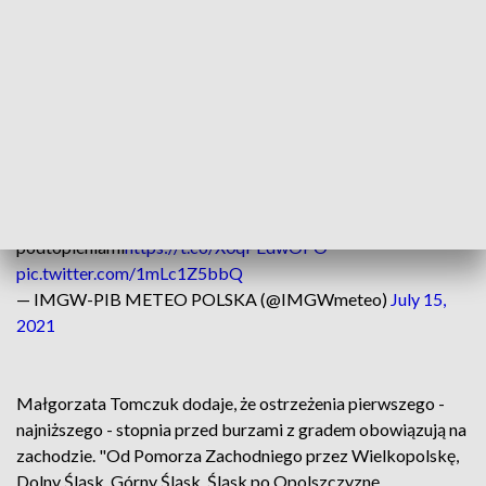
kilometrów na godzinę, wysokość opadów do 60
milimetrów”- mówi synoptyk.
#IMGWlive
11:45
⚠️Przypominamy o obowiązujących ostrzeżeniach przed
burzami z gradem i upałami
⚡️Silniejszych burz spodziewamy się głownie we wschodniej i
centralnej części kraju i na Pomorzu
🌊Ostrzegamy też przed lokalnymi wzrostami wody i
podtopieniami
https://t.co/X0qPEdwOPO
pic.twitter.com/1mLc1Z5bbQ
— IMGW-PIB METEO POLSKA (@IMGWmeteo)
July 15,
2021
Małgorzata Tomczuk dodaje, że ostrzeżenia pierwszego -
najniższego - stopnia przed burzami z gradem obowiązują na
zachodzie. "Od Pomorza Zachodniego przez Wielkopolskę,
Dolny Śląsk, Górny Śląsk, Śląsk po Opolszczyznę,