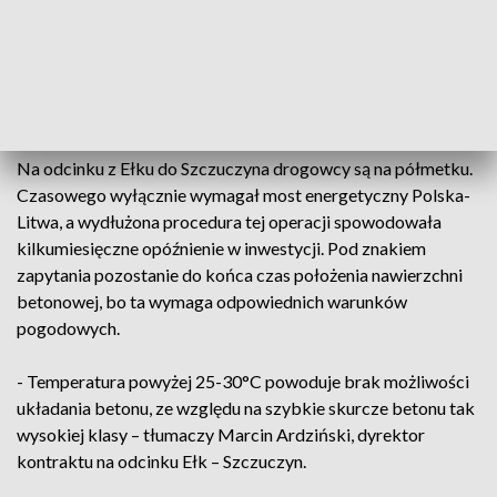
fragment będzie oddany do użytku najpóźniej.
Tylko na 23-kilometrowym odcinku stanie 30 obiektów
mostowych. Takich rozwiązań na całej trasie będzie więcej.
To m.in. most na rzece Ełk w pobliżu Nowej Wsi Ełckiej.
Na odcinku z Ełku do Szczuczyna drogowcy są na półmetku.
Czasowego wyłącznie wymagał most energetyczny Polska-
Litwa, a wydłużona procedura tej operacji spowodowała
kilkumiesięczne opóźnienie w inwestycji. Pod znakiem
zapytania pozostanie do końca czas położenia nawierzchni
betonowej, bo ta wymaga odpowiednich warunków
pogodowych.
- Temperatura powyżej 25-30°C powoduje brak możliwości
układania betonu, ze względu na szybkie skurcze betonu tak
wysokiej klasy – tłumaczy Marcin Ardziński, dyrektor
kontraktu na odcinku Ełk – Szczuczyn.