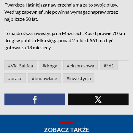
Twardsza i jaśniejsza nawierzchnia ma za to swoje plusy.
Według zapewnień, nie powinna wymagać napraw przez
najbliższe 50 lat.
To najdroższa inwestycja na Mazurach. Koszt prawie 70 km
drogi w pobliżu Ełku sięga ponad 2 mld zł. S61 ma być
gotowa za 18 miesięcy.
#Via Baltica
#droga
#ekspresowa
#S61
#prace
#budowlane
#inwestycja
ZOBACZ TAKŻE