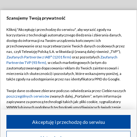
Szanujemy Twoją prywatność
Dołącz do nas:
Kliknij "Akceptuję i przechodzę do serwisu", aby wyrazić zgody na
korzystanie z technologii automatycznego śledzenia i zbierania danych,
TVP
dostęp do informacji na Twoim urządzeniu końcowym i ich
Abonament TVP
przechowywanie oraz na przetwarzanie Twoich danych osobowych przez
Regulamin TVP
nas, czyli Telewizję Polską S.A. w likwidacji (zwaną dalej również „TVP”),
Emisja w TVP
Polityka prywatności
Zaufanych Partnerów z IAB* (1201 firm)
oraz pozostałych
Zaufanych
Partnerów TVP (93 firm)
, w celach marketingowych (w tym do
Centrum informacji TVP
Moje zgody
zautomatyzowanego dopasowania reklam do Twoich zainteresowań i
mierzenia ich skuteczności) i pozostałych, które wskazujemy poniżej, a
Naziemna Telewizja Cyfrowa
Pomoc
także zgody na udostępnianie przez nas identyfikatora PPID do Google.
Sklep TVP
Biuro reklamy
Twoje dane osobowe zbierane podczas odwiedzania przez Ciebie naszych
Rada Programowa
Kontakt
poszczególnych serwisów
zwanych dalej „Portalem”, w tym informacje
zapisywane za pomocą technologii takich jak: pliki cookie, sygnalizatory
System NOS
WWW lub innych podobnych technologii umożliwiających świadczenie
dopasowanych i bezpiecznych usług, personalizację treści oraz reklam,
Informacje o nadawcy
Kanały
udostępnianie funkcji mediów społecznościowych oraz analizowanie
Akceptuję i przechodzę do serwisu
ruchu w Internecie.
Program dla prasy
©2026 Telewizja Polska S.A. w likwidacji
Biuro Reklamy
Twoje dane osobowe zbierane podczas odwiedzania przez Ciebie