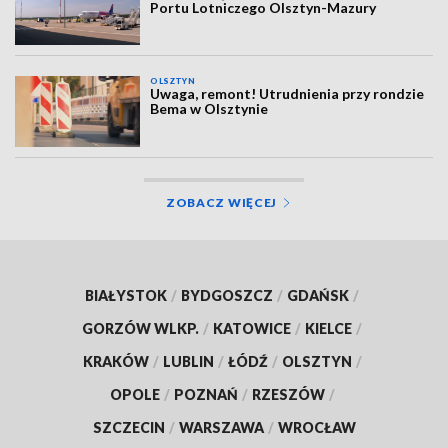
Portu Lotniczego Olsztyn-Mazury
OLSZTYN
Uwaga, remont! Utrudnienia przy rondzie
Bema w Olsztynie
ZOBACZ WIĘCEJ
BIAŁYSTOK
/
BYDGOSZCZ
/
GDAŃSK
/
GORZÓW WLKP.
/
KATOWICE
/
KIELCE
/
KRAKÓW
/
LUBLIN
/
ŁÓDŹ
/
OLSZTYN
/
OPOLE
/
POZNAŃ
/
RZESZÓW
/
SZCZECIN
/
WARSZAWA
/
WROCŁAW