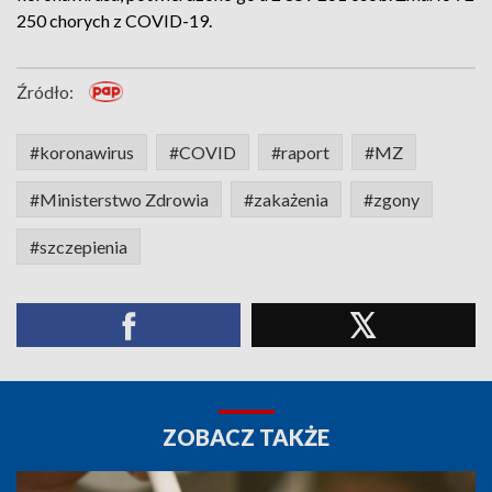
250 chorych z COVID-19.
Źródło:
#koronawirus
#COVID
#raport
#MZ
#Ministerstwo Zdrowia
#zakażenia
#zgony
#szczepienia
ZOBACZ TAKŻE