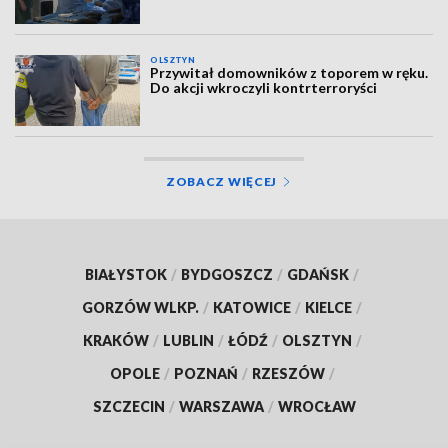
OLSZTYN
Przywitał domowników z toporem w ręku.
Do akcji wkroczyli kontrterroryści
ZOBACZ WIĘCEJ
BIAŁYSTOK
/
BYDGOSZCZ
/
GDAŃSK
/
GORZÓW WLKP.
/
KATOWICE
/
KIELCE
/
KRAKÓW
/
LUBLIN
/
ŁÓDŹ
/
OLSZTYN
/
OPOLE
/
POZNAŃ
/
RZESZÓW
/
SZCZECIN
/
WARSZAWA
/
WROCŁAW