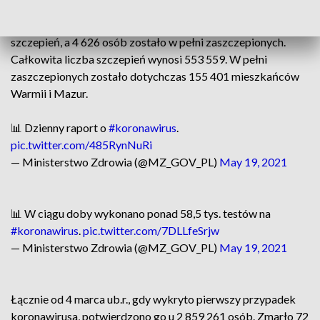
W ciągu ostatnich 24 godzin wykonano w regionie 11 071
szczepień, a 4 626 osób zostało w pełni zaszczepionych.
Całkowita liczba szczepień wynosi 553 559. W pełni
zaszczepionych zostało dotychczas 155 401 mieszkańców
Warmii i Mazur.
📊 Dzienny raport o
#koronawirus
.
pic.twitter.com/485RynNuRi
— Ministerstwo Zdrowia (@MZ_GOV_PL)
May 19, 2021
📊 W ciągu doby wykonano ponad 58,5 tys. testów na
#koronawirus
.
pic.twitter.com/7DLLfeSrjw
— Ministerstwo Zdrowia (@MZ_GOV_PL)
May 19, 2021
Łącznie od 4 marca ub.r., gdy wykryto pierwszy przypadek
koronawirusa, potwierdzono go u 2 859 261 osób. Zmarło 72