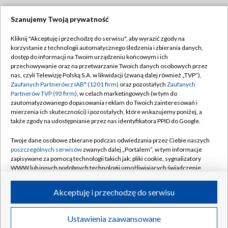
Szanujemy Twoją prywatność
Dołącz do nas:
Kliknij "Akceptuję i przechodzę do serwisu", aby wyrazić zgody na
korzystanie z technologii automatycznego śledzenia i zbierania danych,
TVP
dostęp do informacji na Twoim urządzeniu końcowym i ich
Abonament TVP
przechowywanie oraz na przetwarzanie Twoich danych osobowych przez
Regulamin TVP
nas, czyli Telewizję Polską S.A. w likwidacji (zwaną dalej również „TVP”),
Emisja w TVP
Polityka prywatności
Zaufanych Partnerów z IAB* (1201 firm)
oraz pozostałych
Zaufanych
Partnerów TVP (93 firm)
, w celach marketingowych (w tym do
Centrum informacji TVP
Moje zgody
zautomatyzowanego dopasowania reklam do Twoich zainteresowań i
mierzenia ich skuteczności) i pozostałych, które wskazujemy poniżej, a
Naziemna Telewizja Cyfrowa
Pomoc
także zgody na udostępnianie przez nas identyfikatora PPID do Google.
Sklep TVP
Biuro reklamy
Twoje dane osobowe zbierane podczas odwiedzania przez Ciebie naszych
Rada Programowa
Kontakt
poszczególnych serwisów
zwanych dalej „Portalem”, w tym informacje
zapisywane za pomocą technologii takich jak: pliki cookie, sygnalizatory
System NOS
WWW lub innych podobnych technologii umożliwiających świadczenie
dopasowanych i bezpiecznych usług, personalizację treści oraz reklam,
Informacje o nadawcy
Kanały
udostępnianie funkcji mediów społecznościowych oraz analizowanie
Akceptuję i przechodzę do serwisu
ruchu w Internecie.
Program dla prasy
©2026 Telewizja Polska S.A. w likwidacji
Biuro Reklamy
Twoje dane osobowe zbierane podczas odwiedzania przez Ciebie
Ustawienia zaawansowane
poszczególnych serwisów
na Portalu, takie jak adresy IP, identyfikatory