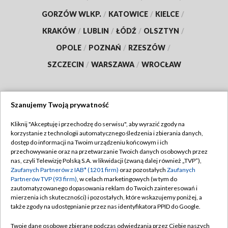
GORZÓW WLKP.
/
KATOWICE
/
KIELCE
/
KRAKÓW
/
LUBLIN
/
ŁÓDŹ
/
OLSZTYN
/
OPOLE
/
POZNAŃ
/
RZESZÓW
/
SZCZECIN
/
WARSZAWA
/
WROCŁAW
Szanujemy Twoją prywatność
Dołącz do nas:
Kliknij "Akceptuję i przechodzę do serwisu", aby wyrazić zgody na
korzystanie z technologii automatycznego śledzenia i zbierania danych,
TVP
dostęp do informacji na Twoim urządzeniu końcowym i ich
Abonament TVP
przechowywanie oraz na przetwarzanie Twoich danych osobowych przez
Regulamin TVP
nas, czyli Telewizję Polską S.A. w likwidacji (zwaną dalej również „TVP”),
Emisja w TVP
Polityka prywatności
Zaufanych Partnerów z IAB* (1201 firm)
oraz pozostałych
Zaufanych
Partnerów TVP (93 firm)
, w celach marketingowych (w tym do
Centrum informacji TVP
Moje zgody
zautomatyzowanego dopasowania reklam do Twoich zainteresowań i
mierzenia ich skuteczności) i pozostałych, które wskazujemy poniżej, a
Naziemna Telewizja Cyfrowa
Pomoc
także zgody na udostępnianie przez nas identyfikatora PPID do Google.
Sklep TVP
Biuro reklamy
Twoje dane osobowe zbierane podczas odwiedzania przez Ciebie naszych