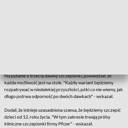
w których jest bardzo mało zakażeń. "Czyli w tych
województwach, gdzie wcześniej wprowadzono lockdown" -
zaznaczył.
Prof. Horban pytany był również, czy w maju zostaną
otwarte ogródki restauracyjne i restauracje. W odpowiedzi
wskazał, że to zależy od liczby zakażeń. "Jak liczba zakażeń
będzie spadać w maju i pogoda będzie dopisywać, to
będziemy dyskutować nad otwarciem ogródków
restauracyjnych czy dopuszczeniem wesel" - powiedział.
Na pytanie o trzecią dawkę szczepionki, powiedział, że
każda możliwość jest na stole. "Każdy wariant będziemy
rozpatrywać w niedalekiej przyszłości, póki co nie wiemy, jak
długo potrwa odporność po dwóch dawkach" - wskazał.
Dodał, że istnieje uzasadniona szansa, że będziemy szczepić
dzieci od 12. roku życia. "W tym zakresie trwają próby
kliniczne szczepionki firmy Pfizer" - wskazał.