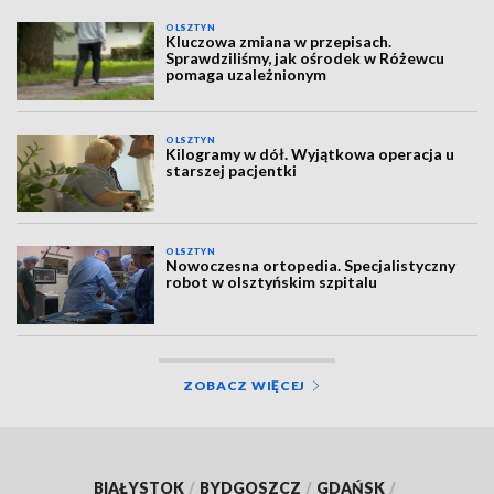
OLSZTYN
Kluczowa zmiana w przepisach.
Sprawdziliśmy, jak ośrodek w Różewcu
pomaga uzależnionym
OLSZTYN
Kilogramy w dół. Wyjątkowa operacja u
starszej pacjentki
OLSZTYN
Nowoczesna ortopedia. Specjalistyczny
robot w olsztyńskim szpitalu
ZOBACZ WIĘCEJ
BIAŁYSTOK
/
BYDGOSZCZ
/
GDAŃSK
/