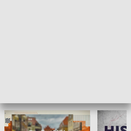
SPOŁECZEŃSTWO
Moje miejsce
Winda region
HISTORIA