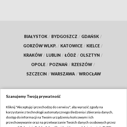
BIAŁYSTOK
/
BYDGOSZCZ
/
GDAŃSK
/
GORZÓW WLKP.
/
KATOWICE
/
KIELCE
/
KRAKÓW
/
LUBLIN
/
ŁÓDŹ
/
OLSZTYN
/
OPOLE
/
POZNAŃ
/
RZESZÓW
/
SZCZECIN
/
WARSZAWA
/
WROCŁAW
Szanujemy Twoją prywatność
Dołącz do nas:
Kliknij "Akceptuję i przechodzę do serwisu", aby wyrazić zgody na
korzystanie z technologii automatycznego śledzenia i zbierania danych,
TVP
dostęp do informacji na Twoim urządzeniu końcowym i ich
Abonament TVP
przechowywanie oraz na przetwarzanie Twoich danych osobowych przez
Regulamin TVP