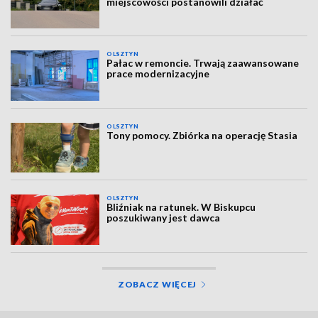
miejscowości postanowili działać
OLSZTYN
Pałac w remoncie. Trwają zaawansowane
prace modernizacyjne
OLSZTYN
Tony pomocy. Zbiórka na operację Stasia
OLSZTYN
Bliźniak na ratunek. W Biskupcu
poszukiwany jest dawca
ZOBACZ WIĘCEJ