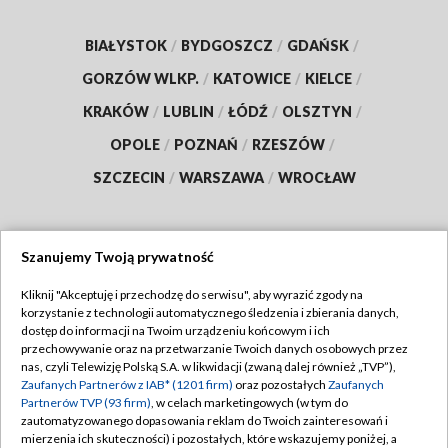
BIAŁYSTOK
/
BYDGOSZCZ
/
GDAŃSK
/
GORZÓW WLKP.
/
KATOWICE
/
KIELCE
/
KRAKÓW
/
LUBLIN
/
ŁÓDŹ
/
OLSZTYN
/
OPOLE
/
POZNAŃ
/
RZESZÓW
/
SZCZECIN
/
WARSZAWA
/
WROCŁAW
Szanujemy Twoją prywatność
Dołącz do nas:
Kliknij "Akceptuję i przechodzę do serwisu", aby wyrazić zgody na
korzystanie z technologii automatycznego śledzenia i zbierania danych,
TVP
dostęp do informacji na Twoim urządzeniu końcowym i ich
Abonament TVP
przechowywanie oraz na przetwarzanie Twoich danych osobowych przez
Regulamin TVP
nas, czyli Telewizję Polską S.A. w likwidacji (zwaną dalej również „TVP”),
Emisja w TVP
Polityka prywatności
Zaufanych Partnerów z IAB* (1201 firm)
oraz pozostałych
Zaufanych
Partnerów TVP (93 firm)
, w celach marketingowych (w tym do
Centrum informacji TVP
Moje zgody
zautomatyzowanego dopasowania reklam do Twoich zainteresowań i
mierzenia ich skuteczności) i pozostałych, które wskazujemy poniżej, a
Naziemna Telewizja Cyfrowa