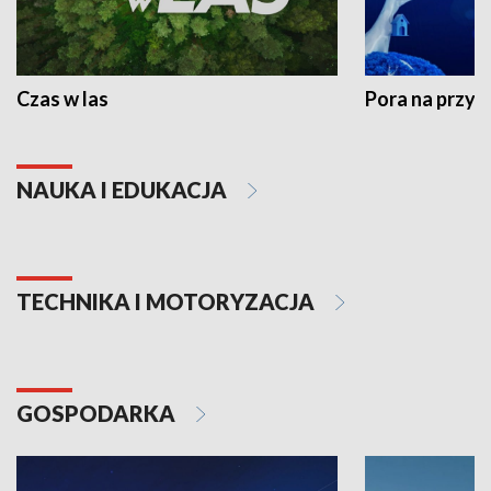
Czas w las
Pora na przyr
NAUKA I EDUKACJA
TECHNIKA I MOTORYZACJA
GOSPODARKA