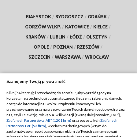
BIAŁYSTOK
/
BYDGOSZCZ
/
GDAŃSK
/
GORZÓW WLKP.
/
KATOWICE
/
KIELCE
/
KRAKÓW
/
LUBLIN
/
ŁÓDŹ
/
OLSZTYN
/
OPOLE
/
POZNAŃ
/
RZESZÓW
/
SZCZECIN
/
WARSZAWA
/
WROCŁAW
Szanujemy Twoją prywatność
Dołącz do nas:
Kliknij "Akceptuję i przechodzę do serwisu", aby wyrazić zgody na
korzystanie z technologii automatycznego śledzenia i zbierania danych,
TVP
dostęp do informacji na Twoim urządzeniu końcowym i ich
Abonament TVP
przechowywanie oraz na przetwarzanie Twoich danych osobowych przez
Regulamin TVP
nas, czyli Telewizję Polską S.A. w likwidacji (zwaną dalej również „TVP”),
Emisja w TVP
Zaufanych Partnerów z IAB* (1201 firm)
oraz pozostałych
Zaufanych
Polityka prywatności
Partnerów TVP (93 firm)
, w celach marketingowych (w tym do
Centrum informacji TVP
Moje zgody
zautomatyzowanego dopasowania reklam do Twoich zainteresowań i
mierzenia ich skuteczności) i pozostałych, które wskazujemy poniżej, a