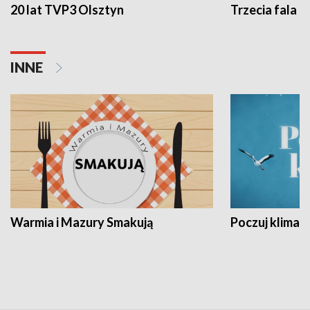
20 lat TVP3 Olsztyn
Trzecia fala -
INNE
Warmia i Mazury Smakują
Poczuj klimat