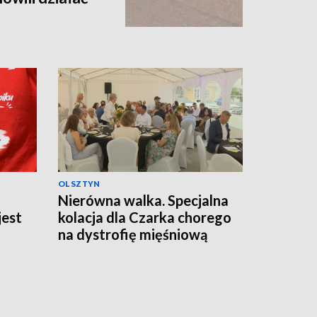
OLSZTYN
Nierówna walka. Specjalna
jest
kolacja dla Czarka chorego
na dystrofię mięśniową
Duchenne'a