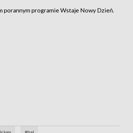
zym porannym programie Wstaje Nowy Dzień.
icjum
#bal