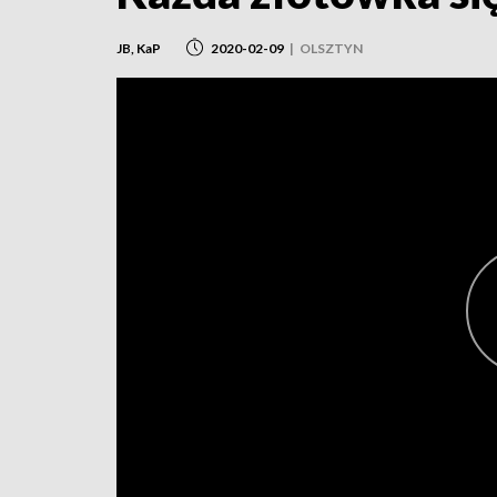
JB, KaP
2020-02-09
|
OLSZTYN