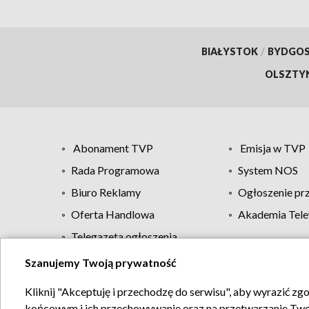
BIAŁYSTOK
/
BYDGO
OLSZTY
Abonament TVP
Emisja w TVP
Rada Programowa
System NOS
Biuro Reklamy
Ogłoszenie pr
Oferta Handlowa
Akademia Tele
Telegazeta ogłoszenia
Szanujemy Twoją prywatność
Regulamin TVP
Kliknij "Akceptuję i przechodzę do serwisu", aby wyrazić zg
końcowym i ich przechowywanie oraz na przetwarzanie Twoich