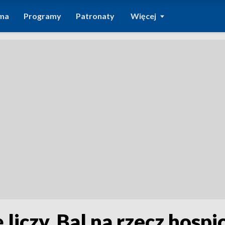
ma
Programy
Patronaty
Więcej
liczy. Bal na rzecz hosp