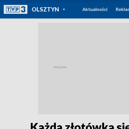
POWRÓT DO
OLSZTYN
Aktualności
Rekla
TVP REGIONY
Każda złotówka się 