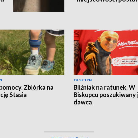
N
OLSZTYN
pomocy. Zbiórka na
Bliźniak na ratunek. W
cję Stasia
Biskupcu poszukiwany 
dawca