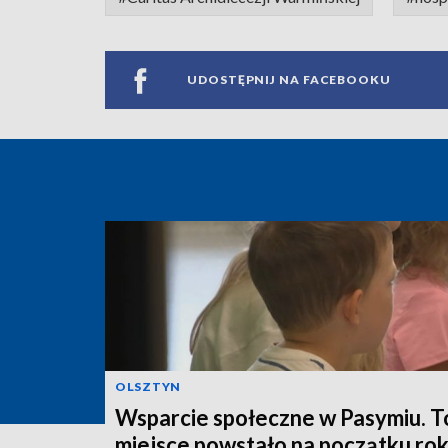
UDOSTĘPNIJ NA FACEBOOKU
OLSZTYN
Wsparcie społeczne w Pasymiu. T
miejsce powstało na początku ro