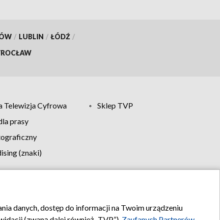
KÓW
/
LUBLIN
/
ŁÓDŹ
/
ROCŁAW
 Telewizja Cyfrowa
Sklep TVP
la prasy
tograficzny
sing (znaki)
klamy
Kontakt
rania danych, dostęp do informacji na Twoim urządzeniu
idacji (zwaną dalej również „TVP”),
Zaufanych Partnerów