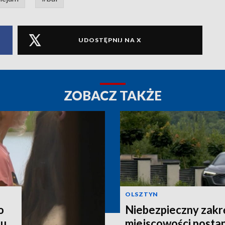
UDOSTĘPNIJ NA X
ZOBACZ TAKŻE
OLSZTYN
o
Niebezpieczny zakr
ku
miejscowości postan