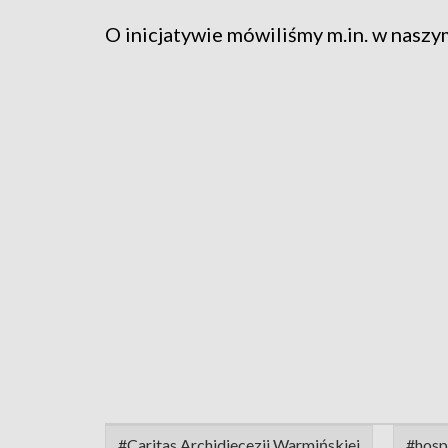
O inicjatywie mówiliśmy m.in. w nas
#Caritas Archidiecezji Warmińskiej
#hosp