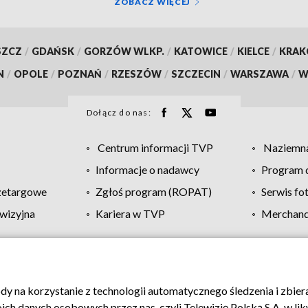
ZOBACZ WIĘCEJ
SZCZ
/
GDAŃSK
/
GORZÓW WLKP.
/
KATOWICE
/
KIELCE
/
KRA
N
/
OPOLE
/
POZNAŃ
/
RZESZÓW
/
SZCZECIN
/
WARSZAWA
/
W
Dołącz do nas:
Centrum informacji TVP
Naziemna
Informacje o nadawcy
Program d
zetargowe
Zgłoś program (ROPAT)
Serwis fo
wizyjna
Kariera w TVP
Merchandi
Polityka prywatności
Moje zgody
Pomoc
Biuro re
ody na korzystanie z technologii automatycznego śledzenia i zbie
 danych osobowych przez nas, czyli Telewizję Polską S.A. w likw