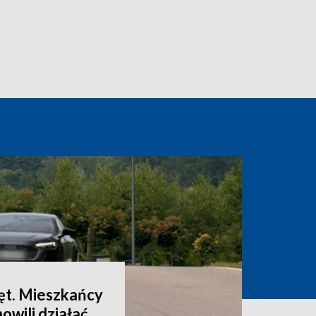
ęt. Mieszkańcy
owili działać