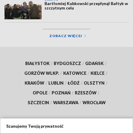
Bartłomiej Kubkowski przepłynął Bałtyk w
szczytnym celu
ZOBACZ WIĘCEJ
BIAŁYSTOK
/
BYDGOSZCZ
/
GDAŃSK
/
GORZÓW WLKP.
/
KATOWICE
/
KIELCE
/
KRAKÓW
/
LUBLIN
/
ŁÓDŹ
/
OLSZTYN
/
OPOLE
/
POZNAŃ
/
RZESZÓW
/
SZCZECIN
/
WARSZAWA
/
WROCŁAW
Szanujemy Twoją prywatność
Dołącz do nas: