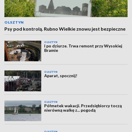
OLSZTYN
Psy pod kontrolą. Rubno Wielkie znowu jest bezpieczne
OLSZTYN
I po dziurze. Trwa remont przy Wysokiej
Bramie
OLSZTYN
Aparat, spocznij!
OLSZTYN
Półmetek wakacji. Przedsiębiorcy toczą
nierówną walkę z... pogodą
OLSZTYN