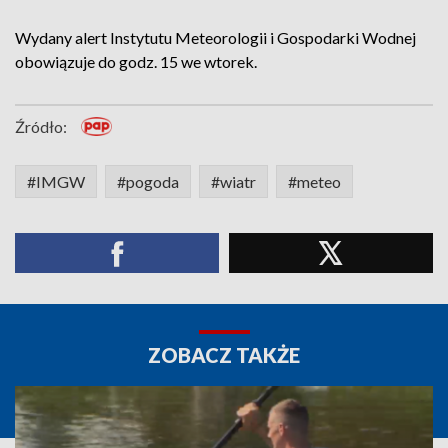
Wydany alert Instytutu Meteorologii i Gospodarki Wodnej
obowiązuje do godz. 15 we wtorek.
Źródło:
#IMGW
#pogoda
#wiatr
#meteo
ZOBACZ TAKŻE