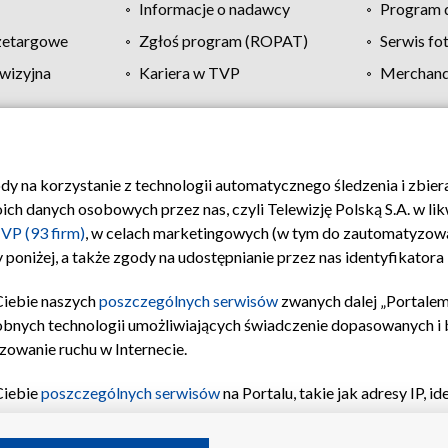
Informacje o nadawcy
Program d
zetargowe
Zgłoś program (ROPAT)
Serwis fo
wizyjna
Kariera w TVP
Merchandi
Polityka prywatności
Moje zgody
Pomoc
Biuro re
ody na korzystanie z technologii automatycznego śledzenia i zbie
 danych osobowych przez nas, czyli Telewizję Polską S.A. w likw
VP (93 firm)
, w celach marketingowych (w tym do zautomatyzow
 poniżej, a także zgody na udostępnianie przez nas identyfikator
Ciebie naszych
poszczególnych serwisów
zwanych dalej „Portalem
obnych technologii umożliwiających świadczenie dopasowanych i be
zowanie ruchu w Internecie.
Ciebie
poszczególnych serwisów
na Portalu, takie jak adresy IP, 
sach Portalu czy historia odwiedzin będą przetwarzane przez TV
ji: przechowywania informacji na urządzeniu lub dostęp do nich,
©2026 Telewizja Polska S.A. w likwidacji