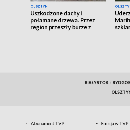
OLSZTYN
OLSZTY
Uszkodzone dachy i
Uderz
połamane drzewa. Przez
Marih
region przeszły burze z
szkla
gradem
BIAŁYSTOK
/
BYDGO
OLSZTY
Abonament TVP
Emisja w TVP