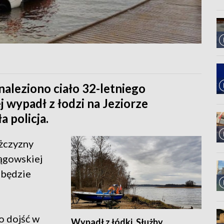
aleziono ciało 32-letniego
 wypadł z łodzi na Jeziorze
a policja.
żczyzny
ągowskiej
ć będzie
o dojść w
Wypadł z łódki. Służby