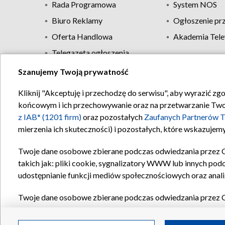
Rada Programowa
System NOS
Biuro Reklamy
Ogłoszenie pr
Oferta Handlowa
Akademia Tele
Telegazeta ogłoszenia
Szanujemy Twoją prywatność
Regulamin TVP
Kliknij "Akceptuję i przechodzę do serwisu", aby wyrazić zg
końcowym i ich przechowywanie oraz na przetwarzanie Twoich
z IAB* (1201 firm)
oraz pozostałych
Zaufanych Partnerów T
mierzenia ich skuteczności) i pozostałych, które wskazujemy
Twoje dane osobowe zbierane podczas odwiedzania przez 
takich jak: pliki cookie, sygnalizatory WWW lub innych pod
udostępnianie funkcji mediów społecznościowych oraz anali
Twoje dane osobowe zbierane podczas odwiedzania przez 
plików cookie, informacje o Twoich wyszukiwaniach w serwi
Partnerów TVP
dla realizacji następujących celów i funkc