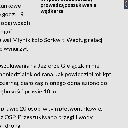
prowadzą poszukiwania
ratunkowe
wędkarza
 godz. 19.
 obaj wpadli
egu i
 wsi Młynik koło Sorkwit. Według relacji
e wynurzył.
szukiwania na Jeziorze Gielądzkim nie
oniedziałek od rana. Jak powiedział mł. kpt.
ożarnej, ciało zaginionego odnaleziono po
łębokości prawie 10 m.
 prawie 20 osób, w tym płetwonurkowie,
 z OSP. Przeszukiwano brzegi i wody
 i drona.