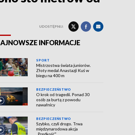
UDOSTĘPNIJ:
AJNOWSZE INFORMACJE
SPORT
Mistrzostwa świata juniorów.
Złoty medal Anastazji Kuś w
biegu na 400 m
BEZPIECZEŃSTWO
O krok od tragedii. Ponad 30
osób za burtą z powodu
nawałnicy
BEZPIECZEŃSTWO
Szybko, czyli drogo. Trwa
międzynarodowa akcja
„Prędkość"