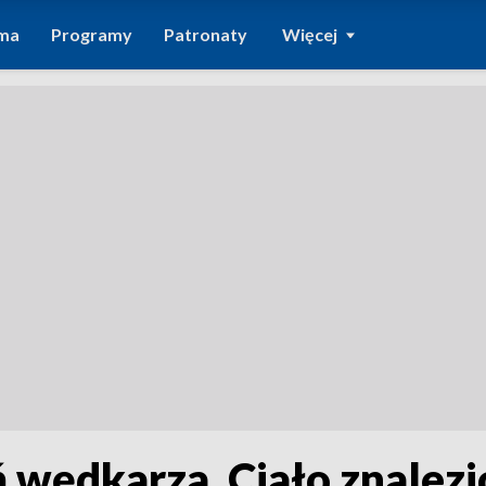
ma
Programy
Patronaty
Więcej
 wędkarza. Ciało znalez