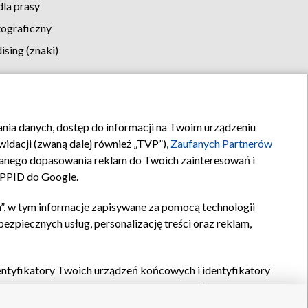
la prasy
tograficzny
sing (znaki)
klamy
Kontakt
rania danych, dostęp do informacji na Twoim urządzeniu
idacji (zwaną dalej również „TVP”),
Zaufanych Partnerów
anego dopasowania reklam do Twoich zainteresowań i
a PPID do Google.
”, w tym informacje zapisywane za pomocą technologii
zpiecznych usług, personalizację treści oraz reklam,
identyfikatory Twoich urządzeń końcowych i identyfikatory
P,
Zaufanych Partnerów z IAB
oraz pozostałych
Zaufanych
 wyboru podstawowych reklam, wyboru spersonalizowanych