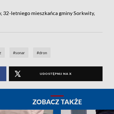
, 32-letniego mieszkańca gminy Sorkwity,
z
#sonar
#dron
UDOSTĘPNIJ NA X
ZOBACZ TAKŻE