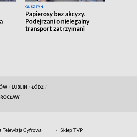
OLSZTYN
Papierosy bez akcyzy.
ka
Podejrzani o nielegalny
transport zatrzymani
KÓW
/
LUBLIN
/
ŁÓDŹ
/
ROCŁAW
 Telewizja Cyfrowa
Sklep TVP