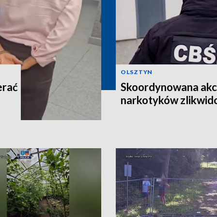
OLSZTYN
erać
Skoordynowana akcj
narkotyków zlikwi