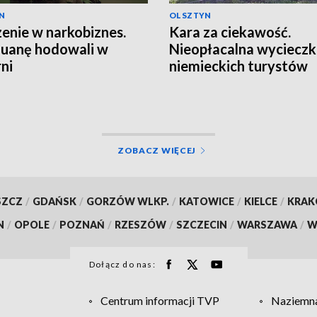
N
OLSZTYN
enie w narkobiznes.
Kara za ciekawość.
uanę hodowali w
Nieopłacalna wyciecz
rni
niemieckich turystów
ZOBACZ WIĘCEJ
SZCZ
/
GDAŃSK
/
GORZÓW WLKP.
/
KATOWICE
/
KIELCE
/
KRA
N
/
OPOLE
/
POZNAŃ
/
RZESZÓW
/
SZCZECIN
/
WARSZAWA
/
W
Dołącz do nas:
Centrum informacji TVP
Naziemna