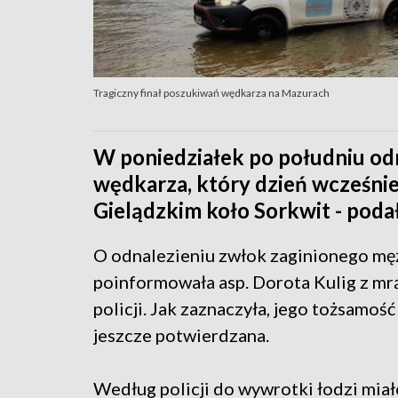
Tragiczny finał poszukiwań wędkarza na Mazurach
W poniedziałek po południu odn
wędkarza, który dzień wcześniej
Gielądzkim koło Sorkwit - podał
O odnalezieniu zwłok zaginionego mę
poinformowała asp. Dorota Kulig z mr
policji. Jak zaznaczyła, jego tożsamoś
jeszcze potwierdzana.
Według policji do wywrotki łodzi miał