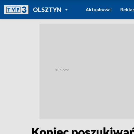
POWRÓT DO
OLSZTYN
Aktualności
Rekla
TVP REGIONY
Koniec poszukiwań