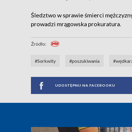
Śledztwo w sprawie śmierci mężczyzny
prowadzi mrągowska prokuratura.
Źródło:
#Sorkwity
#poszukiwania
#wędkar
UDOSTĘPNIJ NA FACEBOOKU