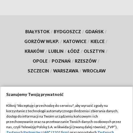
BIAŁYSTOK
/
BYDGOSZCZ
/
GDAŃSK
/
GORZÓW WLKP.
/
KATOWICE
/
KIELCE
/
KRAKÓW
/
LUBLIN
/
ŁÓDŹ
/
OLSZTYN
/
OPOLE
/
POZNAŃ
/
RZESZÓW
/
SZCZECIN
/
WARSZAWA
/
WROCŁAW
Szanujemy Twoją prywatność
Dołącz do nas:
Kliknij "Akceptuję i przechodzę do serwisu", aby wyrazić zgody na
korzystanie z technologii automatycznego śledzenia i zbierania danych,
TVP
dostęp do informacji na Twoim urządzeniu końcowym i ich
Abonament TVP
przechowywanie oraz na przetwarzanie Twoich danych osobowych przez
Regulamin TVP
nas, czyli Telewizję Polską S.A. w likwidacji (zwaną dalej również „TVP”),
Emisja w TVP
Zaufanych Partnerów z IAB* (1201 firm)
oraz pozostałych
Zaufanych
Polityka prywatności