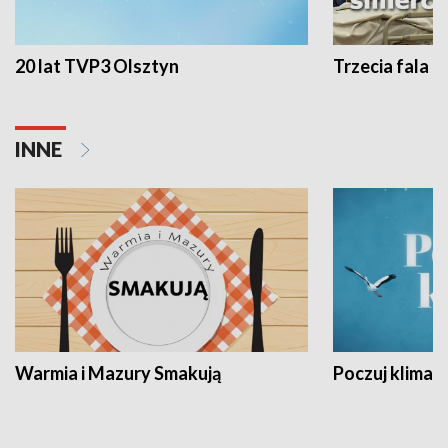
20 lat TVP3 Olsztyn
Trzecia fala -
INNE
Warmia i Mazury Smakują
Poczuj klimat