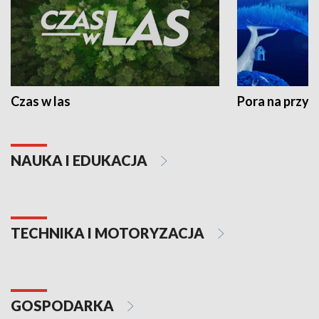
Czas w las
Pora na przyr
NAUKA I EDUKACJA
TECHNIKA I MOTORYZACJA
GOSPODARKA