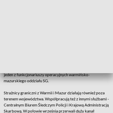
poprzedniego roku.
Na ponad 6 mln zł oszacowano łączną wartość
zarekwirowanych papierosów. W porównaniu do 2018 r.
wartość zatrzymanej kontrabandy wzrosła ponad
dwukrotnie. Do listopada funkcjonariusze zarekwirowali
także susz i krajankę tytoniową o wartości prawie 9,5 mln zł.
Sprawy są różne, podobnie jak tłumaczenia zatrzymanych.
-Jedni mówią, że to nie oni, że nie było ich tam, mimo, że są
zatrzymywani na gorącym uczynku. Niektórzy nie mówią nic,
a niektórzy przyznają się do popełnionych czynów-mówi
jeden z funkcjonariuszy operacyjnych warmińsko-
mazurskiego oddziału SG.
Strażnicy graniczni z Warmii i Mazur działają również poza
terenem województwa. Współpracują też z innymi służbami -
Centralnym Biurem Śledczym Policji i Krajową Administracją
Skarbową. W połowie września przerwali duży kanał