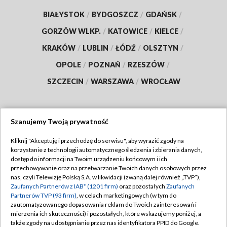
BIAŁYSTOK
/
BYDGOSZCZ
/
GDAŃSK
/
GORZÓW WLKP.
/
KATOWICE
/
KIELCE
/
KRAKÓW
/
LUBLIN
/
ŁÓDŹ
/
OLSZTYN
/
OPOLE
/
POZNAŃ
/
RZESZÓW
/
SZCZECIN
/
WARSZAWA
/
WROCŁAW
Szanujemy Twoją prywatność
Dołącz do nas:
Kliknij "Akceptuję i przechodzę do serwisu", aby wyrazić zgody na
korzystanie z technologii automatycznego śledzenia i zbierania danych,
TVP
dostęp do informacji na Twoim urządzeniu końcowym i ich
Abonament TVP
przechowywanie oraz na przetwarzanie Twoich danych osobowych przez
Regulamin TVP
nas, czyli Telewizję Polską S.A. w likwidacji (zwaną dalej również „TVP”),
Emisja w TVP
Polityka prywatności
Zaufanych Partnerów z IAB* (1201 firm)
oraz pozostałych
Zaufanych
Partnerów TVP (93 firm)
, w celach marketingowych (w tym do
Centrum informacji TVP
Moje zgody
zautomatyzowanego dopasowania reklam do Twoich zainteresowań i
mierzenia ich skuteczności) i pozostałych, które wskazujemy poniżej, a
Naziemna Telewizja Cyfrowa
Pomoc
także zgody na udostępnianie przez nas identyfikatora PPID do Google.