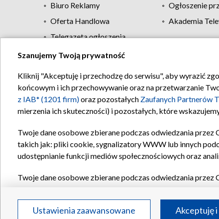
Biuro Reklamy
Ogłoszenie pr
Oferta Handlowa
Akademia Tele
Telegazeta ogłoszenia
Szanujemy Twoją prywatność
Regulamin TVP
Kliknij "Akceptuję i przechodzę do serwisu", aby wyrazić zg
końcowym i ich przechowywanie oraz na przetwarzanie Twoich
z IAB* (1201 firm)
oraz pozostałych
Zaufanych Partnerów T
mierzenia ich skuteczności) i pozostałych, które wskazujemy
Twoje dane osobowe zbierane podczas odwiedzania przez 
takich jak: pliki cookie, sygnalizatory WWW lub innych pod
udostępnianie funkcji mediów społecznościowych oraz anali
Twoje dane osobowe zbierane podczas odwiedzania przez 
plików cookie, informacje o Twoich wyszukiwaniach w serwi
Partnerów TVP
dla realizacji następujących celów i funkc
Ustawienia zaawansowane
Akceptuję i
reklam, tworzenia profilu spersonalizowanych reklam, tworz