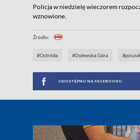
Policja w niedzielę wieczorem rozpocz
wznowione.
Źródło:
#Ostróda
#Dylewska Góra
#poszuk
UDOSTĘPNIJ NA FACEBOOKU