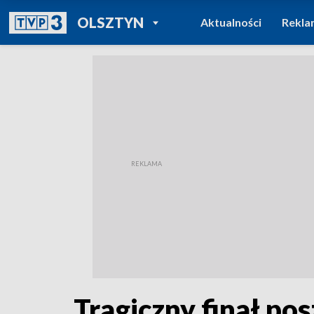
POWRÓT DO
OLSZTYN
Aktualności
Rekla
TVP REGIONY
Tragiczny finał po