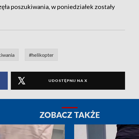
ęła poszukiwania, w poniedziałek zostały
iwania
#helikopter
UDOSTĘPNIJ NA X
ZOBACZ TAKŻE