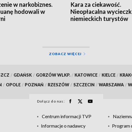
enie w narkobiznes.
Kara za ciekawość.
uanę hodowali w
Nieopłacalna wyciecz
rni
niemieckich turystów
ZOBACZ WIĘCEJ
SZCZ
/
GDAŃSK
/
GORZÓW WLKP.
/
KATOWICE
/
KIELCE
/
KRA
N
/
OPOLE
/
POZNAŃ
/
RZESZÓW
/
SZCZECIN
/
WARSZAWA
/
W
Dołącz do nas:
Centrum informacji TVP
Naziemna
Informacje o nadawcy
Program d