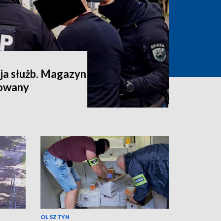
a służb. Magazyn
dowany
OLSZTYN