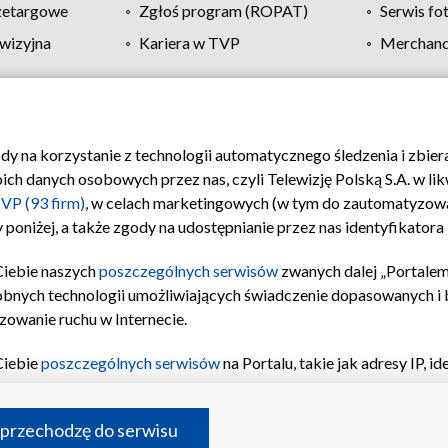
zetargowe
Zgłoś program (ROPAT)
Serwis fo
wizyjna
Kariera w TVP
Merchandi
Polityka prywatności
Moje zgody
Pomoc
Biuro re
ody na korzystanie z technologii automatycznego śledzenia i zbie
 danych osobowych przez nas, czyli Telewizję Polską S.A. w likw
VP (93 firm)
, w celach marketingowych (w tym do zautomatyzow
 poniżej, a także zgody na udostępnianie przez nas identyfikator
Ciebie naszych
poszczególnych serwisów
zwanych dalej „Portalem
obnych technologii umożliwiających świadczenie dopasowanych i be
zowanie ruchu w Internecie.
Ciebie
poszczególnych serwisów
na Portalu, takie jak adresy IP, 
sach Portalu czy historia odwiedzin będą przetwarzane przez TV
ji: przechowywania informacji na urządzeniu lub dostęp do nich,
©2026 Telewizja Polska S.A. w likwidacji
 przechodzę do serwisu
enia profilu spersonalizowanych treści, wyboru spersonalizowany