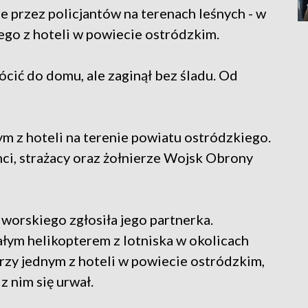
e przez policjantów na terenach leśnych - w
ego z hoteli w powiecie ostródzkim.
ócić do domu, ale zaginął bez śladu. Od
ym z hoteli na terenie powiatu ostródzkiego.
nci, strażacy oraz żołnierze Wojsk Obrony
orskiego zgłosiła jego partnerka.
m helikopterem z lotniska w okolicach
przy jednym z hoteli w powiecie ostródzkim,
z nim się urwał.