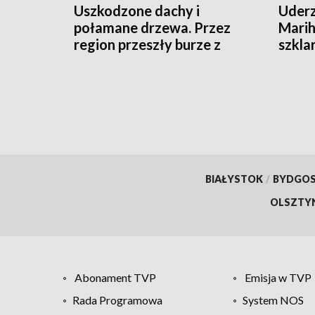
Uszkodzone dachy i
Uderz
połamane drzewa. Przez
Marih
region przeszły burze z
szkla
gradem
BIAŁYSTOK
/
BYDGO
OLSZTY
Abonament TVP
Emisja w TVP
Rada Programowa
System NOS