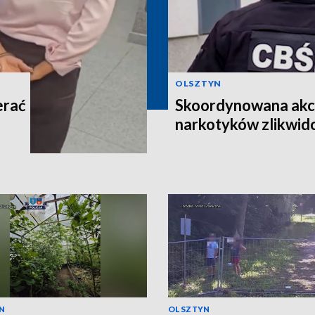
OLSZTYN
erać
Skoordynowana akcj
narkotyków zlikwi
N
OLSZTYN