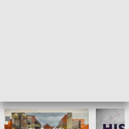
SPOŁECZEŃSTWO
Moje miejsce
Winda region
HISTORIA