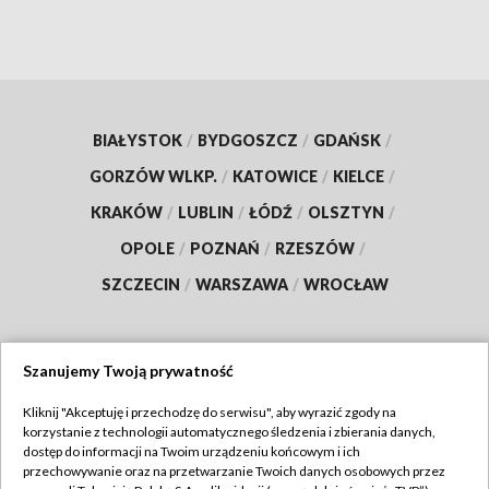
BIAŁYSTOK
/
BYDGOSZCZ
/
GDAŃSK
/
GORZÓW WLKP.
/
KATOWICE
/
KIELCE
/
KRAKÓW
/
LUBLIN
/
ŁÓDŹ
/
OLSZTYN
/
OPOLE
/
POZNAŃ
/
RZESZÓW
/
SZCZECIN
/
WARSZAWA
/
WROCŁAW
Szanujemy Twoją prywatność
Dołącz do nas:
Kliknij "Akceptuję i przechodzę do serwisu", aby wyrazić zgody na
korzystanie z technologii automatycznego śledzenia i zbierania danych,
TVP
dostęp do informacji na Twoim urządzeniu końcowym i ich
Abonament TVP
przechowywanie oraz na przetwarzanie Twoich danych osobowych przez
Regulamin TVP