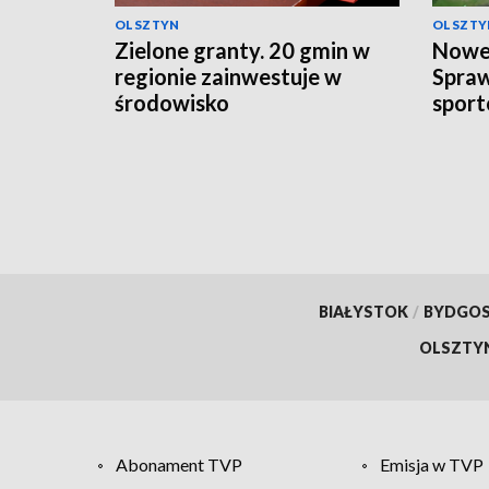
OLSZTYN
OLSZTY
Zielone granty. 20 gmin w
Nowe 
regionie zainwestuje w
Spra
środowisko
sport
BIAŁYSTOK
/
BYDGO
OLSZTY
Abonament TVP
Emisja w TVP