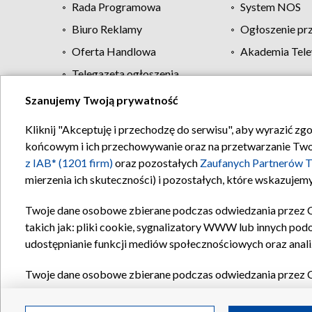
Rada Programowa
System NOS
Biuro Reklamy
Ogłoszenie pr
Oferta Handlowa
Akademia Tele
Telegazeta ogłoszenia
Szanujemy Twoją prywatność
Regulamin TVP
Kliknij "Akceptuję i przechodzę do serwisu", aby wyrazić zg
końcowym i ich przechowywanie oraz na przetwarzanie Twoich
z IAB* (1201 firm)
oraz pozostałych
Zaufanych Partnerów T
mierzenia ich skuteczności) i pozostałych, które wskazujemy
Twoje dane osobowe zbierane podczas odwiedzania przez 
takich jak: pliki cookie, sygnalizatory WWW lub innych pod
udostępnianie funkcji mediów społecznościowych oraz anali
Twoje dane osobowe zbierane podczas odwiedzania przez 
plików cookie, informacje o Twoich wyszukiwaniach w serwi
Partnerów TVP
dla realizacji następujących celów i funkc