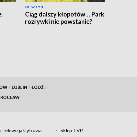
OLSZTYN
.
Ciąg dalszy kłopotów… Park
rozrywki nie powstanie?
KÓW
/
LUBLIN
/
ŁÓDŹ
/
ROCŁAW
 Telewizja Cyfrowa
Sklep TVP