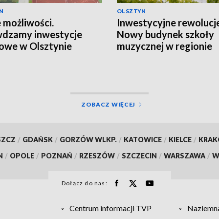
N
OLSZTYN
możliwości.
Inwestycyjne rewolucje
wdzamy inwestycje
Nowy budynek szkoły
owe w Olsztynie
muzycznej w regionie
ZOBACZ WIĘCEJ
SZCZ
/
GDAŃSK
/
GORZÓW WLKP.
/
KATOWICE
/
KIELCE
/
KRA
N
/
OPOLE
/
POZNAŃ
/
RZESZÓW
/
SZCZECIN
/
WARSZAWA
/
W
Dołącz do nas:
Centrum informacji TVP
Naziemna