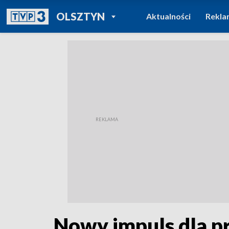
POWRÓT DO
OLSZTYN
Aktualności
Rekla
TVP REGIONY
Nowy impuls dla p