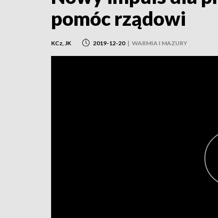
pomóc rządowi
KCz, JK
2019-12-20
|
WARMIA I MAZURY