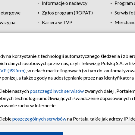
Informacje o nadawcy
Program d
zetargowe
Zgłoś program (ROPAT)
Serwis fo
wizyjna
Kariera w TVP
Merchandi
Polityka prywatności
Moje zgody
Pomoc
Biuro re
ody na korzystanie z technologii automatycznego śledzenia i zbie
 danych osobowych przez nas, czyli Telewizję Polską S.A. w likw
VP (93 firm)
, w celach marketingowych (w tym do zautomatyzow
 poniżej, a także zgody na udostępnianie przez nas identyfikator
Ciebie naszych
poszczególnych serwisów
zwanych dalej „Portalem
obnych technologii umożliwiających świadczenie dopasowanych i be
zowanie ruchu w Internecie.
Ciebie
poszczególnych serwisów
na Portalu, takie jak adresy IP, 
sach Portalu czy historia odwiedzin będą przetwarzane przez TV
ji: przechowywania informacji na urządzeniu lub dostęp do nich,
©2026 Telewizja Polska S.A. w likwidacji