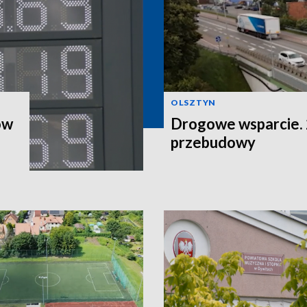
OLSZTYN
ów
Drogowe wsparcie. 2
przebudowy