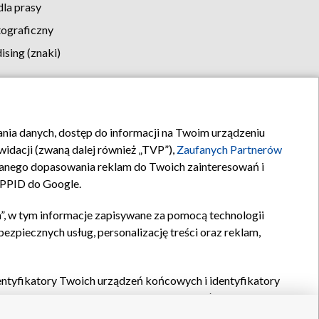
la prasy
tograficzny
sing (znaki)
klamy
Kontakt
rania danych, dostęp do informacji na Twoim urządzeniu
idacji (zwaną dalej również „TVP”),
Zaufanych Partnerów
anego dopasowania reklam do Twoich zainteresowań i
a PPID do Google.
”, w tym informacje zapisywane za pomocą technologii
zpiecznych usług, personalizację treści oraz reklam,
identyfikatory Twoich urządzeń końcowych i identyfikatory
P,
Zaufanych Partnerów z IAB
oraz pozostałych
Zaufanych
 wyboru podstawowych reklam, wyboru spersonalizowanych