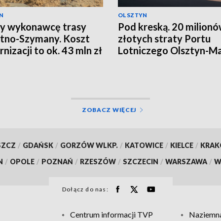
N
OLSZTYN
y wykonawcę trasy
Pod kreską. 20 milion
tno-Szymany. Koszt
złotych straty Portu
nizacji to ok. 43 mln zł
Lotniczego Olsztyn-M
ZOBACZ WIĘCEJ
SZCZ
/
GDAŃSK
/
GORZÓW WLKP.
/
KATOWICE
/
KIELCE
/
KRA
N
/
OPOLE
/
POZNAŃ
/
RZESZÓW
/
SZCZECIN
/
WARSZAWA
/
W
Dołącz do nas:
Centrum informacji TVP
Naziemna