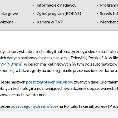
Informacje o nadawcy
Program d
zetargowe
Zgłoś program (ROPAT)
Serwis fo
wizyjna
Kariera w TVP
Merchandi
Polityka prywatności
Moje zgody
Pomoc
Biuro re
ody na korzystanie z technologii automatycznego śledzenia i zbie
 danych osobowych przez nas, czyli Telewizję Polską S.A. w likw
VP (93 firm)
, w celach marketingowych (w tym do zautomatyzow
 poniżej, a także zgody na udostępnianie przez nas identyfikator
Ciebie naszych
poszczególnych serwisów
zwanych dalej „Portalem
obnych technologii umożliwiających świadczenie dopasowanych i be
zowanie ruchu w Internecie.
Ciebie
poszczególnych serwisów
na Portalu, takie jak adresy IP, 
sach Portalu czy historia odwiedzin będą przetwarzane przez TV