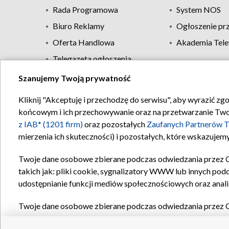
Rada Programowa
System NOS
Biuro Reklamy
Ogłoszenie pr
Oferta Handlowa
Akademia Tele
Telegazeta ogłoszenia
Szanujemy Twoją prywatność
Regulamin TVP
Kliknij "Akceptuję i przechodzę do serwisu", aby wyrazić zg
końcowym i ich przechowywanie oraz na przetwarzanie Twoich
z IAB* (1201 firm)
oraz pozostałych
Zaufanych Partnerów T
mierzenia ich skuteczności) i pozostałych, które wskazujemy
Twoje dane osobowe zbierane podczas odwiedzania przez 
takich jak: pliki cookie, sygnalizatory WWW lub innych pod
udostępnianie funkcji mediów społecznościowych oraz anali
Twoje dane osobowe zbierane podczas odwiedzania przez 
plików cookie, informacje o Twoich wyszukiwaniach w serwi