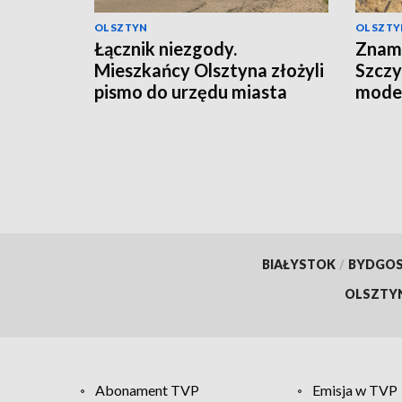
OLSZTYN
OLSZTY
Łącznik niezgody.
Znam
Mieszkańcy Olsztyna złożyli
Szczy
pismo do urzędu miasta
moder
BIAŁYSTOK
/
BYDGO
OLSZTY
Abonament TVP
Emisja w TVP