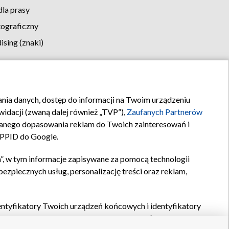
la prasy
tograficzny
sing (znaki)
klamy
Kontakt
rania danych, dostęp do informacji na Twoim urządzeniu
idacji (zwaną dalej również „TVP”),
Zaufanych Partnerów
anego dopasowania reklam do Twoich zainteresowań i
a PPID do Google.
”, w tym informacje zapisywane za pomocą technologii
zpiecznych usług, personalizację treści oraz reklam,
identyfikatory Twoich urządzeń końcowych i identyfikatory
P,
Zaufanych Partnerów z IAB
oraz pozostałych
Zaufanych