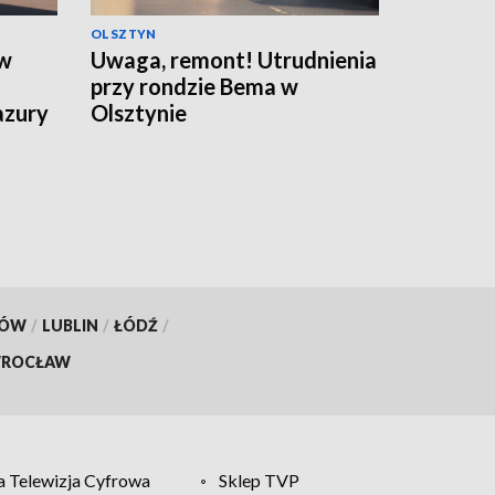
OLSZTYN
ów
Uwaga, remont! Utrudnienia
przy rondzie Bema w
azury
Olsztynie
KÓW
/
LUBLIN
/
ŁÓDŹ
/
ROCŁAW
 Telewizja Cyfrowa
Sklep TVP