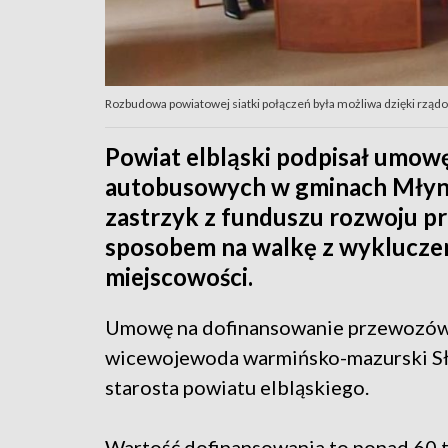
Rozbudowa powiatowej siatki połączeń była możliwa dzięki rzą
Powiat elbląski podpisał umowę
autobusowych w gminach Młyna
zastrzyk z funduszu rozwoju 
sposobem na walkę z wyklucz
miejscowości.
Umowę na dofinansowanie przewozów 
wicewojewoda warmińsko-mazurski Sł
starosta powiatu elbląskiego.
Wartość dofinansowania to ponad 60 tys