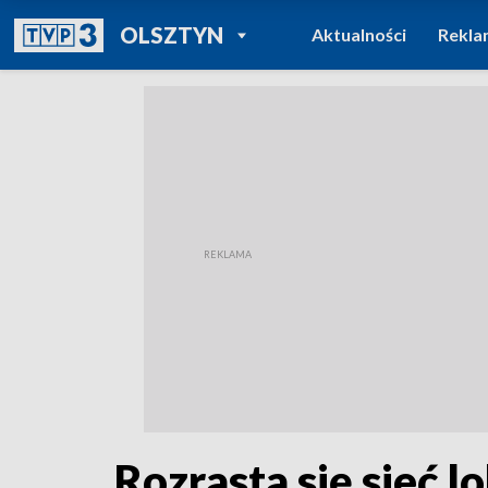
POWRÓT DO
OLSZTYN
Aktualności
Rekla
TVP REGIONY
Rozrasta się sieć 