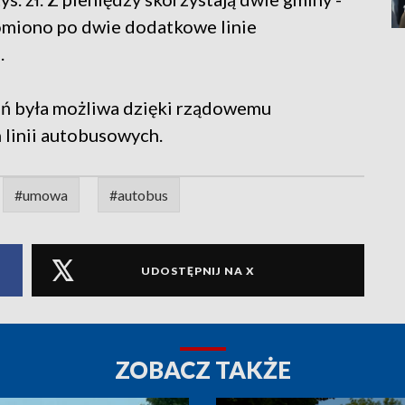
omiono po dwie dodatkowe linie
.
ń była możliwa dzięki rządowemu
linii autobusowych.
#umowa
#autobus
UDOSTĘPNIJ NA X
ZOBACZ TAKŻE