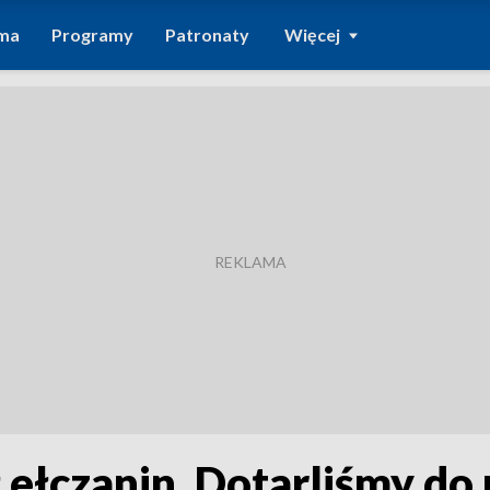
ma
Programy
Patronaty
Więcej
 ełczanin. Dotarliśmy do