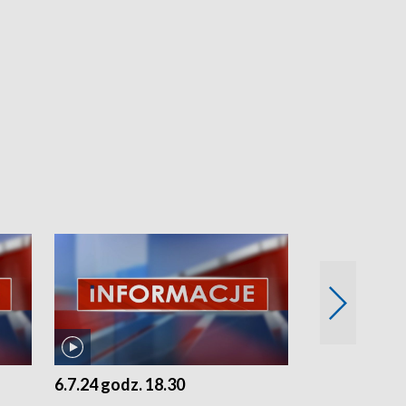
6.7.24 godz. 18.30
5.7.24 godz. 