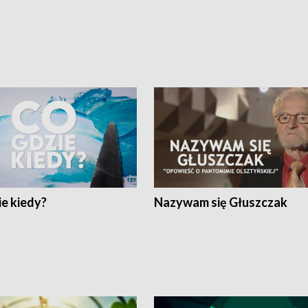
e kiedy?
Nazywam się Głuszczak