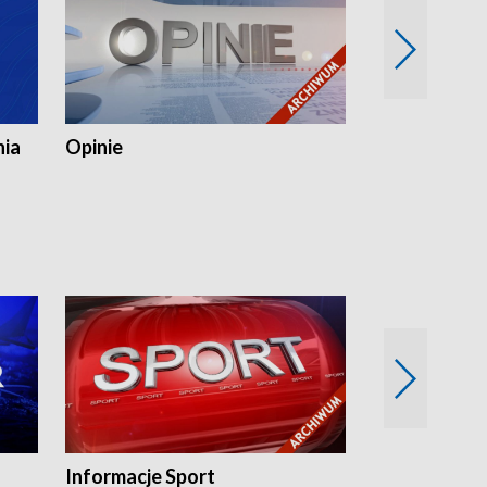
nia
Opinie
Opinie Elblą
Informacje Sport
Flesz sport