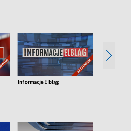
Informacje Elbląg
Wstaje nowy