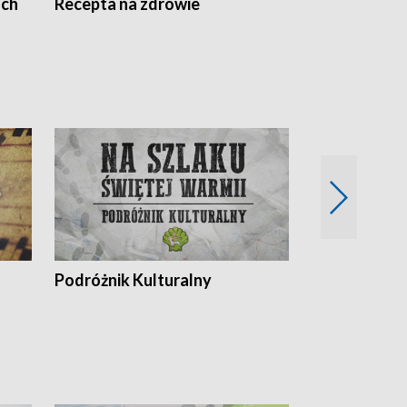
ach
Recepta na zdrowie
Wybieram z
Podróżnik Kulturalny
Okolice Szla