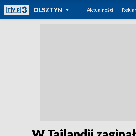
POWRÓT DO
OLSZTYN
Aktualności
Rekla
TVP REGIONY
W Tajlandii zaginął