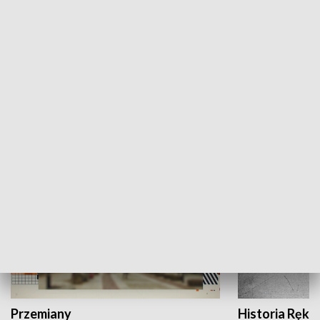
Moje miejsce
Winda region
HISTORIA
Przemiany
Historia Ręką