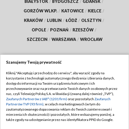
BIAŁYSTOK
/
BYDGOSZCZ
/
GDAŃSK
/
GORZÓW WLKP.
/
KATOWICE
/
KIELCE
/
KRAKÓW
/
LUBLIN
/
ŁÓDŹ
/
OLSZTYN
/
OPOLE
/
POZNAŃ
/
RZESZÓW
/
SZCZECIN
/
WARSZAWA
/
WROCŁAW
Szanujemy Twoją prywatność
Dołącz do nas:
Kliknij "Akceptuję i przechodzę do serwisu", aby wyrazić zgody na
korzystanie z technologii automatycznego śledzenia i zbierania danych,
TVP
dostęp do informacji na Twoim urządzeniu końcowym i ich
Abonament TVP
przechowywanie oraz na przetwarzanie Twoich danych osobowych przez
Regulamin TVP
nas, czyli Telewizję Polską S.A. w likwidacji (zwaną dalej również „TVP”),
Emisja w TVP
Zaufanych Partnerów z IAB* (1201 firm)
oraz pozostałych
Zaufanych
Polityka prywatności
Partnerów TVP (93 firm)
, w celach marketingowych (w tym do
Centrum informacji TVP
Moje zgody
zautomatyzowanego dopasowania reklam do Twoich zainteresowań i
mierzenia ich skuteczności) i pozostałych, które wskazujemy poniżej, a
Naziemna Telewizja Cyfrowa
Pomoc
także zgody na udostępnianie przez nas identyfikatora PPID do Google.
Sklep TVP
Biuro reklamy