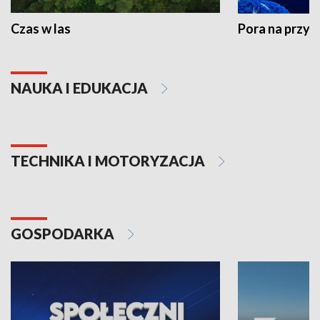
Czas w las
Pora na przyr
NAUKA I EDUKACJA
TECHNIKA I MOTORYZACJA
GOSPODARKA