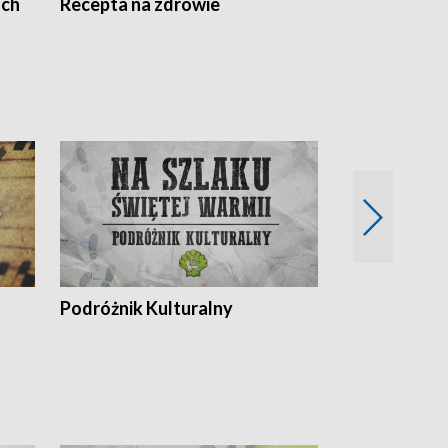
ach
Recepta na zdrowie
Wybieram z
Podróżnik Kulturalny
Okolice Szla