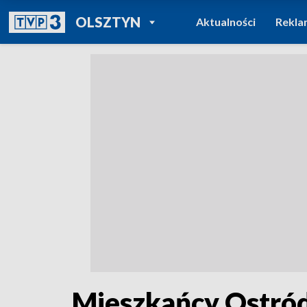
POWRÓT DO
OLSZTYN
Aktualności
Rekla
TVP REGIONY
Mieszkańcy Ostród