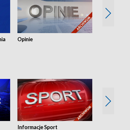
nia
Opinie
Opinie Elblą
Informacje Sport
Flesz sport