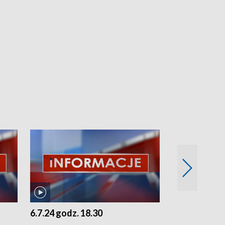
6.7.24 godz. 18.30
5.7.24 godz. 