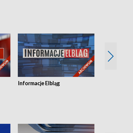
Informacje Elbląg
Wstaje nowy