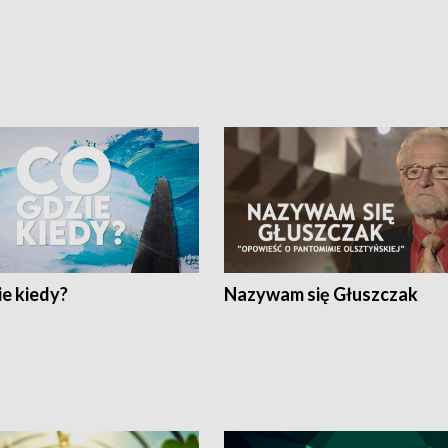
e kiedy?
Nazywam się Głuszczak