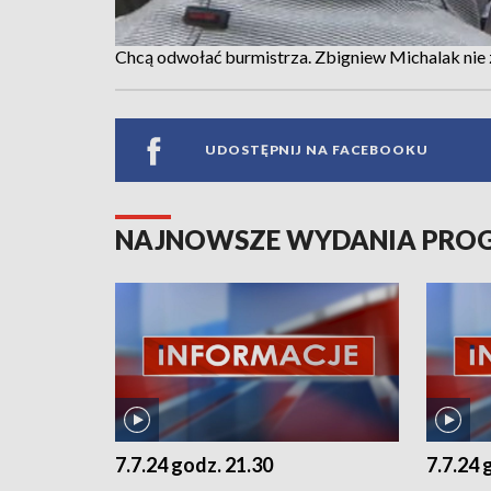
Chcą odwołać burmistrza. Zbigniew Michalak nie z
UDOSTĘPNIJ NA FACEBOOKU
NAJNOWSZE WYDANIA PR
7.7.24 godz. 21.30
7.7.24 