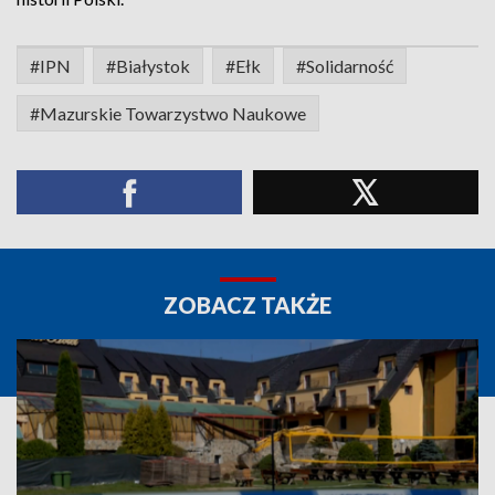
#IPN
#Białystok
#Ełk
#Solidarność
#Mazurskie Towarzystwo Naukowe
ZOBACZ TAKŻE