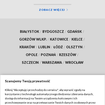
ZOBACZ WIĘCEJ
BIAŁYSTOK
/
BYDGOSZCZ
/
GDAŃSK
/
GORZÓW WLKP.
/
KATOWICE
/
KIELCE
/
KRAKÓW
/
LUBLIN
/
ŁÓDŹ
/
OLSZTYN
/
OPOLE
/
POZNAŃ
/
RZESZÓW
/
SZCZECIN
/
WARSZAWA
/
WROCŁAW
Szanujemy Twoją prywatność
Dołącz do nas:
Kliknij "Akceptuję i przechodzę do serwisu", aby wyrazić zgody na
korzystanie z technologii automatycznego śledzenia i zbierania danych,
TVP
dostęp do informacji na Twoim urządzeniu końcowym i ich
Abonament TVP
przechowywanie oraz na przetwarzanie Twoich danych osobowych przez
Regulamin TVP