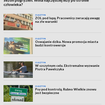
Sezon pogryzień. Wina najczęściej leży po stronie
człowieka?
OLSZTYN
ZOL pod lupą. Pracownicy zwracają uwagę
na złe warunki
OLSZTYN
Oswajanie dzika. Nowa promocja miasta
budzi kontrowersje
OLSZTYN
W szczytnym celu. Ekstremalne wyzwanie
Piotra Pawelczyka
OLSZTYN
Psy pod kontrolą. Rubno Wielkie znowu
jest bezpieczne