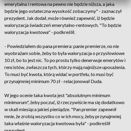
emerytalna i rentowa na pewno nie będzie niższa, a jaka
będzie jego ostateczna wysokość zobaczymy" - zaznaczył
prezydent. Jak dodał, może również zapewnić, iż będzie
waloryzacja świadczeń emerytalno-rentowych. "To będzie
waloryzacja kwotowa" - podkreślił.
- Powiedziałem do pana premiera: panie premierze, no nie
wyobrażam sobie, żeby to była waloryzacja o przysłowiowe
10 zł, bo to jest nic. To po prostu tylko denerwuje emerytów i
rencistów, zwłaszcza tych, którzy mają najniższe uposażenia.
To musi być kwota, którą widać w portfelu, to musi być
przynajmniej minimum 70 zł - relacjonował Duda.
W jego ocenie taka kwota jest "absolutnym minimum
minimorum", żeby poczuć, iż rzeczywiście ma się dodatkowo
w skali miesiąca jakieś pieniądze. "Pan premier zapewnił
mnie, że zrobią wszystko co w ich mocy, żeby przynajmniej
taka właśnie waloryzacja kwotowa była" - podkreślił
prezydent.