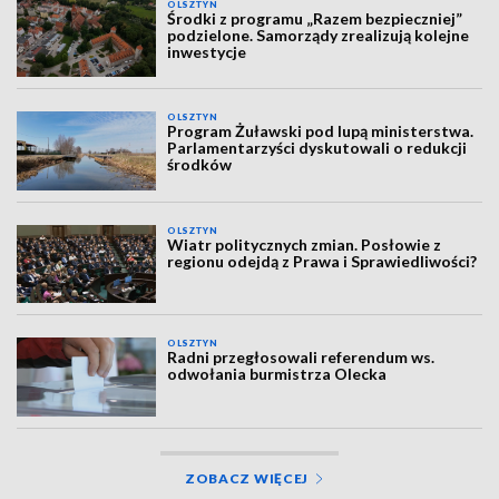
OLSZTYN
Środki z programu „Razem bezpieczniej”
podzielone. Samorządy zrealizują kolejne
inwestycje
OLSZTYN
Program Żuławski pod lupą ministerstwa.
Parlamentarzyści dyskutowali o redukcji
środków
OLSZTYN
Wiatr politycznych zmian. Posłowie z
regionu odejdą z Prawa i Sprawiedliwości?
OLSZTYN
Radni przegłosowali referendum ws.
odwołania burmistrza Olecka
ZOBACZ WIĘCEJ