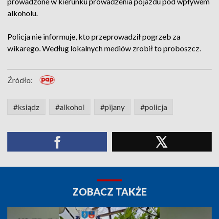
prowadzone w kierunku prowadzenia pojazdu pod wpływem
alkoholu.
Policja nie informuje, kto przeprowadził pogrzeb za
wikarego. Według lokalnych mediów zrobił to proboszcz.
Źródło:
#ksiądz
#alkohol
#pijany
#policja
ZOBACZ TAKŻE