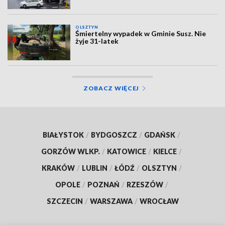
OLSZTYN
Śmiertelny wypadek w Gminie Susz. Nie
żyje 31-latek
ZOBACZ WIĘCEJ
BIAŁYSTOK
/
BYDGOSZCZ
/
GDAŃSK
/
GORZÓW WLKP.
/
KATOWICE
/
KIELCE
/
KRAKÓW
/
LUBLIN
/
ŁÓDŹ
/
OLSZTYN
/
OPOLE
/
POZNAŃ
/
RZESZÓW
/
SZCZECIN
/
WARSZAWA
/
WROCŁAW