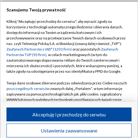
Szanujemy Twoją prywatność
Dołącz do nas:
Kliknij "Akceptuję i przechodzę do serwisu", aby wyrazić zgody na
korzystanie z technologii automatycznego śledzenia i zbierania danych,
TVP
dostęp do informacji na Twoim urządzeniu końcowym i ich
Abonament TVP
przechowywanie oraz na przetwarzanie Twoich danych osobowych przez
Regulamin TVP
nas, czyli Telewizję Polską S.A. w likwidacji (zwaną dalej również „TVP”),
Emisja w TVP
Polityka prywatności
Zaufanych Partnerów z IAB* (1201 firm)
oraz pozostałych
Zaufanych
Partnerów TVP (93 firm)
, w celach marketingowych (w tym do
Centrum informacji TVP
Moje zgody
zautomatyzowanego dopasowania reklam do Twoich zainteresowań i
mierzenia ich skuteczności) i pozostałych, które wskazujemy poniżej, a
Naziemna Telewizja Cyfrowa
Pomoc
także zgody na udostępnianie przez nas identyfikatora PPID do Google.
Sklep TVP
Biuro reklamy
Twoje dane osobowe zbierane podczas odwiedzania przez Ciebie naszych
Rada Programowa
Kontakt
poszczególnych serwisów
zwanych dalej „Portalem”, w tym informacje
zapisywane za pomocą technologii takich jak: pliki cookie, sygnalizatory
System NOS
WWW lub innych podobnych technologii umożliwiających świadczenie
dopasowanych i bezpiecznych usług, personalizację treści oraz reklam,
Informacje o nadawcy
Kanały
udostępnianie funkcji mediów społecznościowych oraz analizowanie
Akceptuję i przechodzę do serwisu
ruchu w Internecie.
Program dla prasy
©2026 Telewizja Polska S.A. w likwidacji
Biuro Reklamy
Twoje dane osobowe zbierane podczas odwiedzania przez Ciebie
Ustawienia zaawansowane
poszczególnych serwisów
na Portalu, takie jak adresy IP, identyfikatory
Ogłoszenie przetargowe