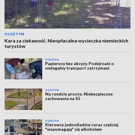
OLSZTYN
Kara za ciekawość. Nieopłacalna wycieczka niemieckich
turystów
OLSZTYN
Papierosy bez akcyzy. Podejrzani o
nielegalny transport zatrzymani
OLSZTYN
Na rondzie prosto. Niebezpieczne
zachowania na S5
OLSZTYN
Kierowcy jednośladów coraz częściej
"wspomagają" się alkoholem