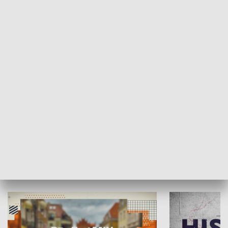
SPOŁECZEŃSTWO
Moje miejsce
Winda region
HISTORIA