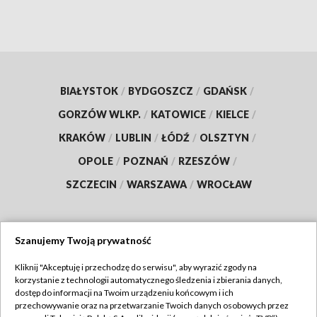
BIAŁYSTOK
/
BYDGOSZCZ
/
GDAŃSK
/
GORZÓW WLKP.
/
KATOWICE
/
KIELCE
/
KRAKÓW
/
LUBLIN
/
ŁÓDŹ
/
OLSZTYN
/
OPOLE
/
POZNAŃ
/
RZESZÓW
/
SZCZECIN
/
WARSZAWA
/
WROCŁAW
Szanujemy Twoją prywatność
Dołącz do nas:
Kliknij "Akceptuję i przechodzę do serwisu", aby wyrazić zgody na
korzystanie z technologii automatycznego śledzenia i zbierania danych,
TVP
dostęp do informacji na Twoim urządzeniu końcowym i ich
Abonament TVP
przechowywanie oraz na przetwarzanie Twoich danych osobowych przez
Regulamin TVP